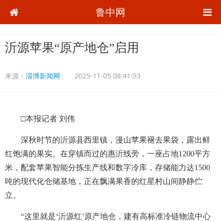
鲁中网
沂源苹果“原产地仓”启用
来源：
淄博新闻网
2025-11-05 08:41:53
□本报记者 刘伟
深秋时节的沂源县西里镇，漫山苹果褪去果袋，露出鲜
红饱满的果实。在穿镇而过的惠沂线旁，一座占地1200平方
米，配套苹果智能分拣生产线和数字冷库，存储能力达1500
吨的现代化仓储基地，正在飘满果香的红星村山间静静伫
立。
“这里就是‘沂源红’原产地仓，建有高标准冷链物流中心