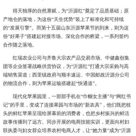
得天独厚的自然禀赋，为“沂源红”奠定了品质基础；原
产地仓的落地，为这份“天生优势”装上了标准化和可持续
的“发展引擎”。而第十五届山东沂源苹果节的到来，则为这
份“好果子”搭建起对接市场、深化合作的桥梁，一系列签约
合作随之落地。
红瑞农业公司与齐鲁大宗农产品交易市场、中健鑫创集
团等企业签署战略供货协议，为“沂源红”打通大宗采购与高
端销售渠道；西里镇政府与顺丰速运、中国邮政沂源分公司
的物流合作，则为苹果运输搭建起“快通道”。
现代化苹果园里，一部部手机在“巾帼女主播”与“网红书
记”的手里，变成了连接果园与市场的“新农具”，他们既把枝
头的鲜红苹果呈现给屏幕前的消费者，也把乡村振兴的鲜活
故事传播到了远方。同步开展的电商技能实训，更面向村妇
联执委与妇女群众培养农村电商人才，让“她力量”成为“沂源