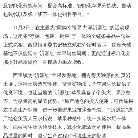
及智能化分拣车间，配套高标准、智能化苹果分拣线、自动
包装线以及线上线下一体化销售平台。”
11月2日，在主题为“同购幸福果 共享沂源红”的活动现
场，这座集“存储、包装、销售”于一体的全链条果品中转站
正式亮相。西里镇党委书记杨立斌在介绍时表示，这座仓储
基地不仅能延长“沂源红”苹果销售周期，更能通过标准化分
拣提升品质溢价，直接助力果农增收。
西里镇为“沂源红”苹果发源地，拥有得天独厚的红页岩
土壤，这种土壤透气性佳、富含矿物质，为苹果生长提供了
优良环境，也让当地的“沂源红”苹果具备了个头大、果形整
齐、含糖量高的显著优势。“原产地仓的投入使用，可倒逼果
农提高生产标准，进一步推进果业技术全托管。”“沂源红”原
产地仓负责人王永楷说，苹果种植中，统一实施水肥一体
化、病虫害生物防治等技术，减少化肥农药的使用，提高果
品质量的同时，减少生产过程对环境生态的影响。