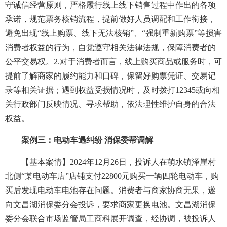
守诚信经营原则，严格履行线上线下销售过程中作出的各项
承诺，规范票务核销流程，提前做好人员调配和工作衔接，
避免出现“线上购票、线下无法核销”、“强制重新购票”等损害
消费者权益的行为，自觉遵守相关法律法规，保障消费者的
公平交易权。2.对于消费者而言，线上购买商品或服务时，可
提前了解商家的履约能力和口碑，保留好购票凭证、交易记
录等相关证据；遇到权益受损情况时，及时拨打12345或向相
关行政部门反映情况、寻求帮助，依法理性维护自身的合法
权益。
案例三：电动车遇纠纷 消保委帮调解
【基本案情】2024年12月26日，投诉人在萌水镇泽崖村
北侧“某电动车店”店铺支付22800元购买一辆四轮电动车，购
买后发现电动车电池存在问题。消费者与商家协商无果，遂
向文昌湖消保委分会投诉，要求商家更换电池。文昌湖消保
委分会联合市场监管局工商科展开调查，经协调，被投诉人