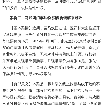
材料，一旦合法权益受到损害，及时拨打12345或向相关行政
部门投诉，依法理性维权。
案例二：马戏团门票纠纷 消保委调解来退款
【基本案情】近期，某马戏团在淄川区罗村大集位置开
展马戏表演，张先生通过抖音平台购买了该马戏表演门票，
每张票价为16元。2025年3月18日，张先生的父亲持该抖音购
买的门票前往观看表演时，被马戏团工作人员告知，负责抖
音业务的老板不在场，无法对其持有的线上门票进行核销，
并要求老人现场重新购票，且现场票价为每张20元。张先生
认为该行为不合理，自身合法权益受到侵害，遂向淄川区消
保委反映情况，寻求维权帮助。
【典型意义】本案是一起典型的线上购票与线下履约不
符引发的消费纠纷，部分经营者在线上线下经营过程中，未
严格履行约定、损害消费者的公平交易权。案例中，马戏团
已通过抖音平台向消费者售卖门票但却以“负责抖音业务的老