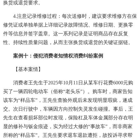
换货或退货要求。
4.注意记录维修过程：每次送修时，建议要求维修方在保
修凭证或单独单据上详细记录故障情况、维修日期、更换零
件等信息并签字盖章。这一系列记录是证明商品存在反复
性、持续性质量问题，从而主张换货或退货的关键证据链。
案例十：侵犯消费者知情权消费纠纷案例
【基本案情】
消费者王先生于2025年10月11日从某车行花费6000元购
买了一辆四轮电动车（俗称“老头乐”）。购车时，商家告知
该车为“样品车”，王先生查验外观后未发现明显瑕疵，遂成
交。次日行驶中，车辆因方向控制失灵发生碰撞。事后，王
先生在查看损坏部位时发现，保险杠及车体金属部分存在明
显的修补与钣金痕迹，实为经过大修的“事故车”，而非商家
所称的“样品车”。王先生要求退车退款遭拒，故投诉寻求帮