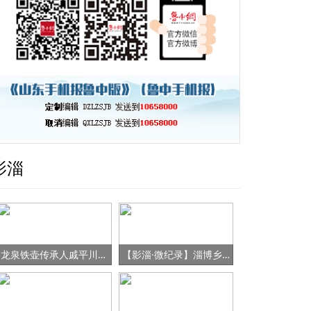
影淄
龙泉铁壶传承人戚平川的“守艺”之路
【影淄·微纪录】淄博乡村女书记的“变形记”