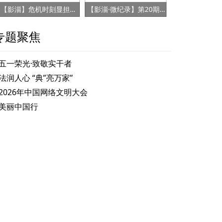
【影淄】危机时刻显担当 赤胆忠心保健康
【影淄·微纪录】第20期：战“疫”老将刘景春
专题聚焦
五一荣光·致敬实干者
法润人心 “典”亮万家”
2026年中国网络文明大会
美丽中国行