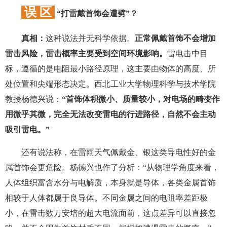
误 区
“打雷戴首饰会遭劈”？
真相：
这种说法并无科学依据。
正常佩戴首饰不会增加
雷击风险，雷击概率主要受到空间环境影响。
雷电击中目
标，遵循的是电阻最小路径原理，这主要由物体的高度、所
处位置和尖端形态决定。西北工业大学物理科学与技术学院
教授杨德兴说：
“首饰体积微小、质量较小，对电场的畸变作
用微乎其微，完全无法改变雷电的行进路径，自然不会主动
吸引雷电。”
还有说法称，在雷雨天气佩戴金、银这类导电性好的金
属首饰会更危险。杨德兴也作了分析：“从物理学角度来看，
人体组织富含水分与电解质，本身就是导体，各类金属首饰
相较于人体都属于良导体。不同金属之间的电阻率差距极
小，在雷击数万安培的超大电流面前，这点差异可以直接忽