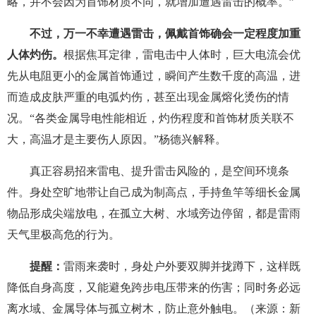
略，并不会因为首饰材质不同，就增加遭遇雷击的概率。”
不过，万一不幸遭遇雷击，佩戴首饰确会一定程度加重
人体灼伤。
根据焦耳定律，雷电击中人体时，巨大电流会优
先从电阻更小的金属首饰通过，瞬间产生数千度的高温，进
而造成皮肤严重的电弧灼伤，甚至出现金属熔化烫伤的情
况。“各类金属导电性能相近，灼伤程度和首饰材质关联不
大，高温才是主要伤人原因。”杨德兴解释。
真正容易招来雷电、提升雷击风险的，是空间环境条
件。身处空旷地带让自己成为制高点，手持鱼竿等细长金属
物品形成尖端放电，在孤立大树、水域旁边停留，都是雷雨
天气里极高危的行为。
提醒：
雷雨来袭时，身处户外要双脚并拢蹲下，这样既
降低自身高度，又能避免跨步电压带来的伤害；同时务必远
离水域、金属导体与孤立树木，防止意外触电。（来源：新