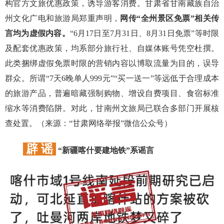
构官方文旅优惠政策，诱导游客消费。甘肃省甘南藏族自治
州文化广电和旅游局郑重声明，
网传“全州景区免票”相关传
言均为虚假内容。
“6月17日至7月31日、8月31日免票”等时限
及配套优惠政策，均系部分旅行社、自媒体账号凭空杜撰。
此类捆绑虚假免票时限的营销内容以博取流量为目的，误导
群众。所谓“7天6晚单人999元”“买一送一”等远低于合理成本
的旅游产品，普遍暗藏强制购物、增设自费项目、食宿标准
缩水等消费陷阱。对此，甘南州文旅局已联合多部门开展核
查处置。（来源：“甘肃网络举报”微信公众号）
辟 谣
“新疆喀什要建地铁”系谣言