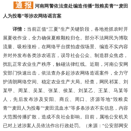
通 报
河南网警依法查处编造传播“毁粮卖青”“麦田
人为投毒”等涉农网络谣言案
详情：
当前正值“三夏”生产关键阶段，各地抢抓农时开
展夏收作业，全力确保夏粮颗粒归仓。部分不法网民为博取
流量、吸粉涨粉，在网络平台摆拍虚假场景、编造不实内容
并对外发布各类涉农谣言，误导社会公众、制造群众焦虑，
扰乱正常农业生产秩序，触碰法律红线。近期，河南公安网
安部门快速出击，依法查办多起涉农网络造谣案件，全力守
护清朗网络空间、稳定农业生产大局。经查，网民祁某、刘
某甲、周某、吴某、张某、侯某、刘某乙、王某、马某等
人，先后发布涉及安阳、商丘、周口、济源等地“毁粮卖
青”“麦田人为投毒”“麦田流血水”等多条涉农不实信息，内容
大范围传播扩散，造成不良社会影响。目前，属地公安机关
已对上述涉案人员依法作出行政处罚。（来源：“公安部网安