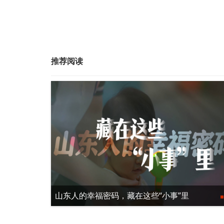
推荐阅读
秋光如颂 全景淄博丨夜游新顶流！张店“夜光宝盒”刷屏国庆中秋长假
山东人的幸福密码，藏在这些“小事”里