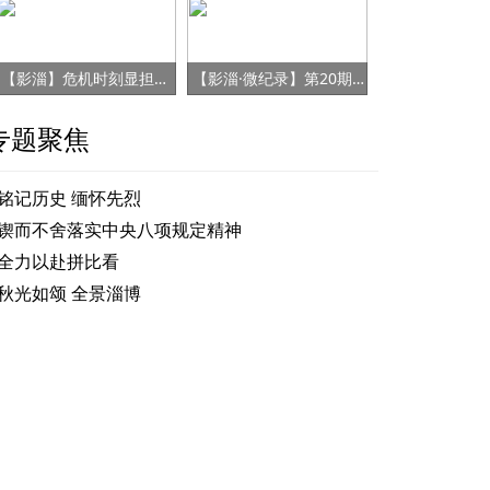
【影淄】危机时刻显担当 赤胆忠心保健康
【影淄·微纪录】第20期：战“疫”老将刘景春
专题聚焦
铭记历史 缅怀先烈
锲而不舍落实中央八项规定精神
全力以赴拼比看
秋光如颂 全景淄博
秋光如颂 全景淄博丨夜游新顶流！张店“夜光宝盒”刷屏国庆中秋长假
山东人的幸福密