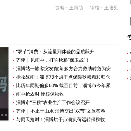
责编：王雨萌
审核：王陆见
“双节”消费：从流量到体验的品质跃升
齐评 | 风雨中，打响秋粮“保卫战”！
淄博站一旅客突发癫痫 多方合力救助转危为安
抢收战雨：淄博73个烘干点保障秋粮颗粒归仓
比历年同期偏多60% 截至目前，淄博市今年累
计降水966毫米
雨中抢农时 硬核保秋收
淄博市“三秋”农业生产工作会议召开
齐评 | 不止于山水 淄博交出“双节”文旅答卷
国庆十二时辰｜守护不“打烊”
与雨天抢时！淄博烘干点满负荷运转保秋收