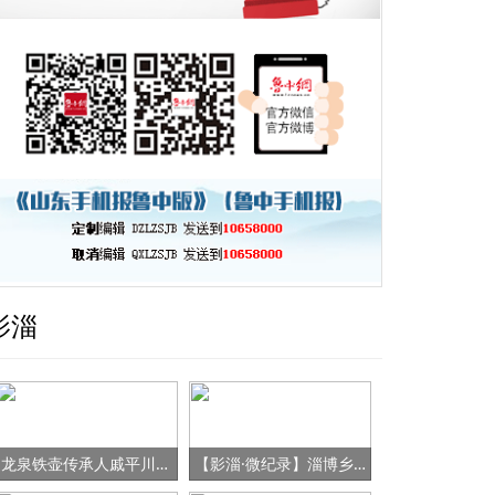
影淄
龙泉铁壶传承人戚平川的“守艺”之路
【影淄·微纪录】淄博乡村女书记的“变形记”