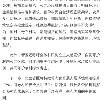
处理、房前屋后整治、公共环境维护四大重点，明确环境卫
生整治标准与管护要求。倡导村民自觉清理庭院柴草、农具
及生活垃圾，规范物品摆放，彻底清除卫生死角；严格遵守
垃圾定点投放规定，杜绝随手乱扔、沿街倾倒等不文明行
为。同时，号召村民主动清理房前屋后、道路沟渠等杂草杂
物，严禁私搭乱建、占道堆物等，保障村内道路通畅、环境
整洁。
此外，管区还呼吁全体村民树立主人翁意识，自觉守护
村内公共区域、河道沟渠等生态环境，杜绝污水垃圾乱排乱
倒，共同守护乡村绿水青山。
下一步，北营管区将持续常态化开展人居环境整治提升
工作，引导村民养成文明卫生生活习惯，以长效管护机制擦
亮乡村宜居底色，全力共建干净有序、生态美丽的幸福家
园。