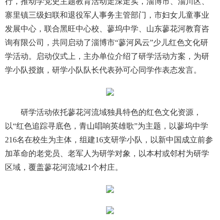
行，推动学党史主题教育活动走深走实，淄博市、淄川区、
寨里镇三级妇联和退役军人事务主管部门，市妇女儿童事业
发展中心，联合黑旺中心校、蓼坞中学、山东蓼花河教育咨
询有限公司，共同启动了淄博市“蓼河风云”少儿红色文化研
学活动。启动仪式上，主办单位介绍了研学活动方案，为研
学小队授旗，研学小队队长代表孙可心同学作表态发言。
研学活动依托蓼花河流域独具特色的红色文化资源，
以“红色追踪寻底色，青山唱响英雄歌”为主题，以蓼坞中学
216名在校生为主体，组建16支研学小队，以新中国成立前参
加革命的老党员、老军人为研学对象，以本村或邻村为研学
区域，覆盖蓼花河流域21个村庄。