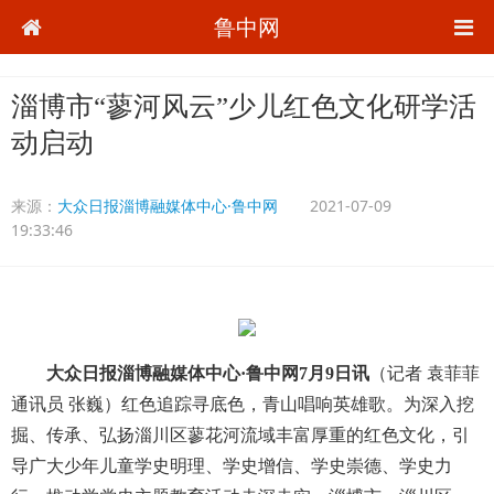
鲁中网
淄博市“蓼河风云”少儿红色文化研学活
动启动
来源：
大众日报淄博融媒体中心·鲁中网
2021-07-09
19:33:46
大众日报淄博融媒体中心·鲁中网7月9日讯
（记者 袁菲菲
通讯员 张巍）红色追踪寻底色，青山唱响英雄歌。为深入挖
掘、传承、弘扬淄川区蓼花河流域丰富厚重的红色文化，引
导广大少年儿童学史明理、学史增信、学史崇德、学史力