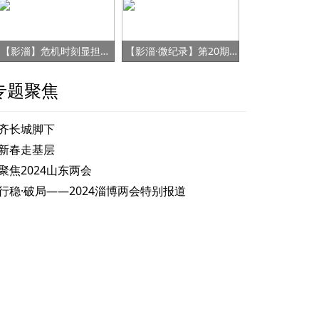
【影淄】危机时刻显担当 赤胆忠心保健康
【影淄·微纪录】第20期：战“疫”老将刘景春
专题聚焦
齐长城脚下
新春走基层
聚焦2024山东两会
行稳·破局——2024淄博两会特别报道