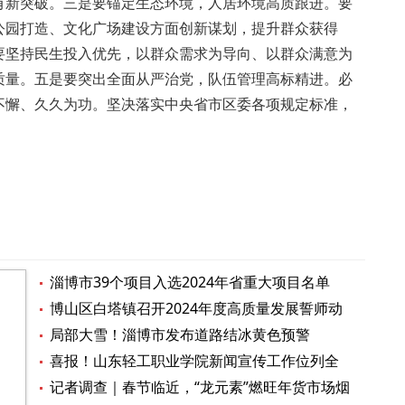
有新突破。三是要锚定生态环境，人居环境高质跟进。要
公园打造、文化广场建设方面创新谋划，提升群众获得
要坚持民生投入优先，以群众需求为导向、以群众满意为
质量。五是要突出全面从严治党，队伍管理高标精进。必
不懈、久久为功。坚决落实中央省市区委各项规定标准，
淄博市39个项目入选2024年省重大项目名单
博山区白塔镇召开2024年度高质量发展誓师动
员大会
局部大雪！淄博市发布道路结冰黄色预警
喜报！山东轻工职业学院新闻宣传工作位列全
省前列
记者调查｜春节临近，“龙元素”燃旺年货市场烟