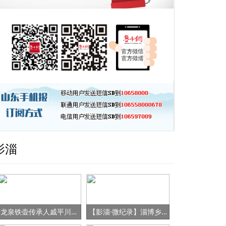
影淄
龙泉铁壶传承人戚平川的“守艺”之路
【影淄·微纪录】淄博乡村女书记的“变形记”