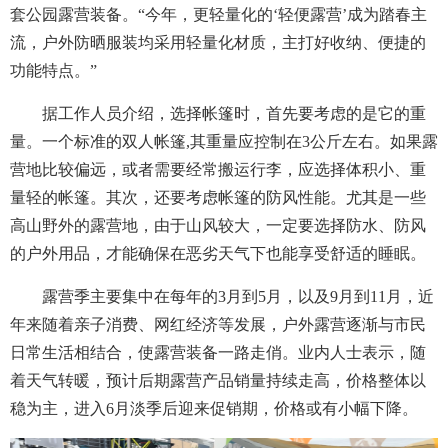
套公园露营装备。“今年，更轻量化的‘轻便露营’成为踏春主
流，户外防晒服装均采用轻量化材质，主打好收纳、便捷的
功能特点。”
据工作人员介绍，选择帐篷时，首先要考虑的是它的重
量。一个标准的双人帐篷,其重量应控制在3公斤左右。如果露
营地比较偏远，或者需要经常搬运行李，应选择体积小、重
量轻的帐篷。其次，还要考虑帐篷的防风性能。尤其是一些
高山野外的露营地，由于山风较大，一定要选择防水、防风
的户外用品，才能确保在恶劣天气下也能享受舒适的睡眠。
露营季主要集中在每年的3月到5月，以及9月到11月，近
年来随着亲子消费、网红经济等发展，户外露营逐渐与市民
日常生活相结合，使露营装备一路走俏。业内人士表示，随
着天气转暖，预计后期露营产品销量持续走高，价格整体以
稳为主，进入6月淡季后迎来促销期，价格或有小幅下降。