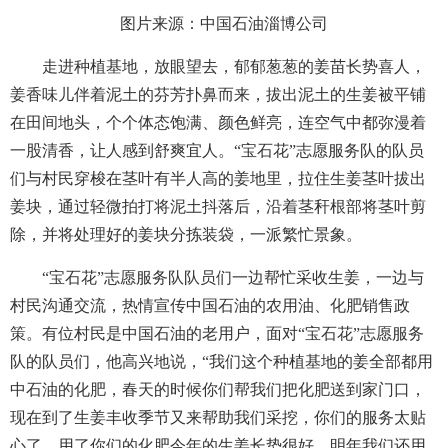
图片来源：中国石油淄博公司
走进种植基地，放眼望去，郁郁葱葱的姜苗长势喜人，
姜香味儿伴着泥土的芬芳扑鼻而来，拔出泥土的生姜被平铺
在田间地头，个个体态饱满、颜色鲜亮，连空气中都弥漫着
一股清香，让人感到舒爽宜人。“宝石花”志愿服务队的队员
们与村民穿梭在茎叶有半人高的姜地里，拉住生姜茎叶拔出
姜块，通过轻微拍打将泥土抖落后，沿着茎秆根部将茎叶剪
除，并将处理好的姜块分拣装袋，一派繁忙景象。
“宝石花”志愿服务队队员们一边帮忙采收生姜，一边与
村民沟通交流，热情宣传中国石油的农用油、化肥销售政
策。有位村民是中国石油的老用户，面对“宝石花”志愿服务
队的队员们，他高兴地说，“我们这个种植基地的姜全部都用
中石油的化肥，春天的时候你们帮我们把化肥送到家门口，
现在到了生姜丰收季节又来帮助我们采挖，你们的服务太贴
心了。用了你们的化肥今年的生姜长势很好，明年我们还用