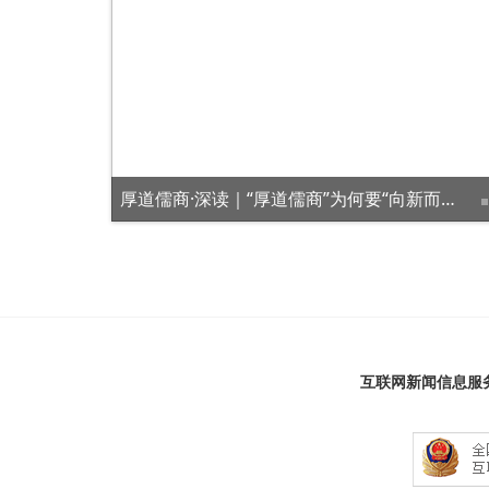
2025淄博市金秋招聘季专场招聘会圆满举办
厚道儒商·深读｜“厚道儒商”为何要“向新而行”？
互联网新闻信息服务许可