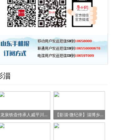
影淄
龙泉铁壶传承人戚平川的“守艺”之路
【影淄·微纪录】淄博乡村女书记的“变形记”