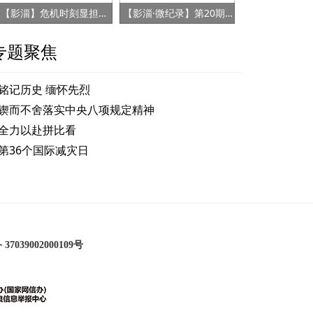
【影淄】危机时刻显担当 赤胆忠心保健康
【影淄·微纪录】第20期：战“疫”老将刘景春
专题聚焦
铭记历史 缅怀先烈
锲而不舍落实中央八项规定精神
全力以赴拼比看
第36个国际减灾日
7039002000109号