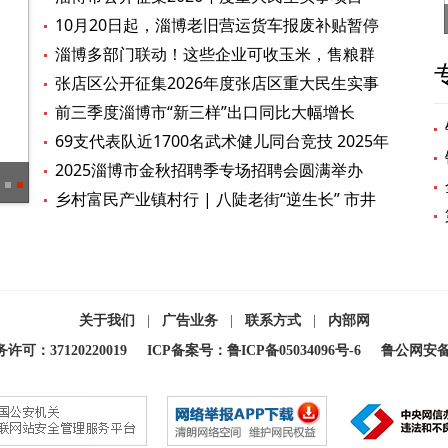
10月20日起，淄博老旧营运货车报废补贴暂停
受理
淄博多部门联动！这些企业可收玉米，售粮群
众请查收
张店区公开征集2026年度张店区重大民生实事
项目
前三季度淄博市“新三样”出口同比大幅增长
69支代表队近1700名武术健儿同台竞技 2025年
淄博市演武大会开
2025淄博市金秋招聘季专场招聘会圆满举办
69支代表队近1700名武术健儿同台竞技 2025年淄博市演武大会开
乡村富民产业镇村行 | 八陡老街“逆生长” 市井
烟火引客来
关于我们
|
广告业务
|
联系方式
|
内部网
：37120220019
ICP备案号：鲁ICP备05034096号-6
鲁公网安备 3