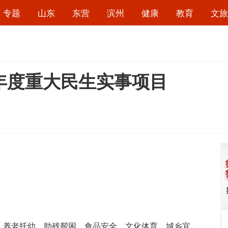
专题
山东
东营
滨州
健康
教育
文旅
6年度重大民生实事项目
养老托幼、助残帮困、食品安全、文化体育、城乡宜