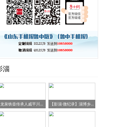
影淄
龙泉铁壶传承人戚平川的“守艺”之路
【影淄·微纪录】淄博乡村女书记的“变形记”