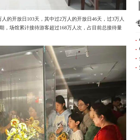
的开放日103天，其中过2万人的开放日46天，过3万人
期，场馆累计接待游客超过168万人次，占目前总接待量