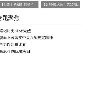
【影淄】危机时刻显担当 赤胆忠心保健康
【影淄·微纪录】第20期：战“疫”老将刘景春
专题聚焦
铭记历史 缅怀先烈
锲而不舍落实中央八项规定精神
全力以赴拼比看
第36个国际减灾日