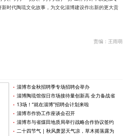
好新时代陶琉文化故事，为文化淄博建设作出新的更大贡
）
责编：王雨萌
淄博市金秋招聘季专场招聘会举办
淄博陶琉馆假日市场接待量创新高 全力备战省
文旅大会
13场！“就在淄博”招聘会计划来啦
淄博市作协工作座谈会召开
淄博市与省煤田地质局举行战略合作协议签约
仪式
二十四节气 | 秋风萧瑟天气凉，草木摇落露为