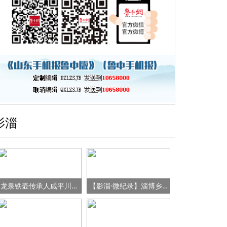
影淄
龙泉铁壶传承人戚平川的“守艺”之路
【影淄·微纪录】淄博乡村女书记的“变形记”