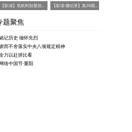
【影淄】危机时刻显担当 赤胆忠心保健康
【影淄·微纪录】第20期：战“疫”老将刘景春
专题聚焦
铭记历史 缅怀先烈
锲而不舍落实中央八项规定精神
全力以赴拼比看
网络中国节·重阳