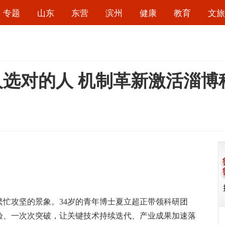
专题
山东
东营
滨州
健康
教育
文旅
的人选对的人 机制革新激活淄
。
攻坚的景象。34岁的青年博士夏立超正带领科研团
验、一次次突破，让关键技术持续迭代、产业成果加速落