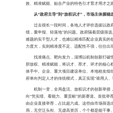
效、精准赋能、贴合产业的特色引才育才用才之
从“政府主导”到“放权识才”，市场主体握稳
过去很长一段时间，各地人才评价选拔以政府
绩，重申报、轻落地”的问题。政府隔着层级筛
难题的实干型人才，也难以精准匹配企业真实的创
力度大，实则精准度不足、适配性不强，往往出现
找准痛点、靶向发力，淄博以机制创新打破惯
胆放权、精准赋能，将识才、荐才、评才的核心
体手中。企业、重大项目建设单位、本地校友组
府单向判定人才的传统模式，真正实现“谁用人、
机制一变，全局盘活。放权识才的创新举措，让
向“凭实绩、看能力、重贡献”的新赛道。首批举荐
由企业直接举荐，占比超六成。这些由市场筛选
局，无空泛头衔、无虚高资历，个个都是能干事