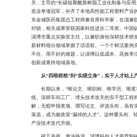
关，主导的“长碳链聚酰胺树脂工业化制备与应用
造业单项冠军，补齐了本地高性能工程塑料产业
东金城医药集团总工程师兼首席科学家，在淄兼职
封锁，相关成果荣获国家科技进步二等奖。中国
淄博市重点实验室主任，以兼职身份深耕技术研
新材料细分领域掌握了话语权。一个个鲜活案例
不住、用不好的难题，让淄博以低成本、高效率
创新成果跨地域落地。
从“四唯桎梏”到“实绩立身”，实干人才站上
长期以来，“唯论文、唯职称、唯学历、唯奖项
线、深耕车间工厂、埋头技术攻关的实干型工程
解，无暇申报奖项、撰写论文、评选头衔，虽有
落选，成为被政策“漏掉的人才”。这种重头衔、
产业技术迭代升级。
破立并举、激浊扬清，淄博科创人才举荐制破