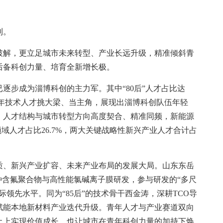
利。
解，更立足城市未来转型、产业长远升级，精准倾斜青
后备科创力量、培育全新增长极。
步成为淄博科创的主力军。其中“80后”人才占比达
干、青年技术人才挑大梁、当主角，展现出淄博科创队伍年轻
，人才结构与城市转型方向高度契合、精准同频，新能源
域人才占比26.7%，两大关键战略性新兴产业人才合计占
、新兴产业扩容、未来产业布局的发展大局。山东东岳
特种含氟聚合物与高性能氯碱离子膜研发，参与研发的“多尺
领先水平。同为“85后”的技术骨干西金涛，深耕TCO导
赋能本地新材料产业迭代升级。青年人才与产业赛道双向
土上实现价值成长，也让城市在青年科创力量的加持下焕