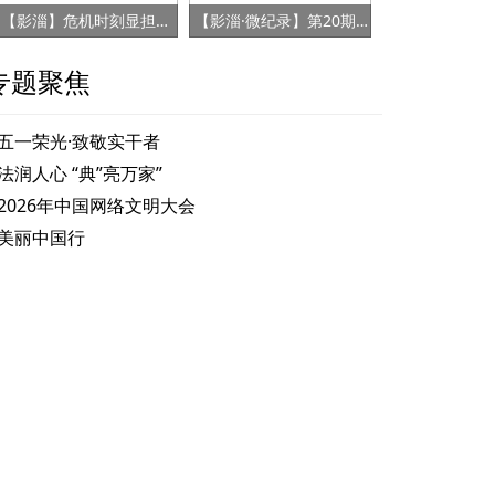
【影淄】危机时刻显担当 赤胆忠心保健康
【影淄·微纪录】第20期：战“疫”老将刘景春
专题聚焦
五一荣光·致敬实干者
法润人心 “典”亮万家”
2026年中国网络文明大会
美丽中国行