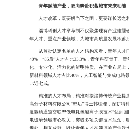
青年赋能产业，双向奔赴积蓄城市未来动能
人才改革，既要解当下之困，更要谋长远之
淄博科创人才举荐制不仅聚焦现有产业难题破
年人才、重点产业领域，为城市高质量发展积蓄
从首批认定名单的人才结构来看，青年人才已逐
40%，“85后”人才占比33.3%，青年科研骨
化、专业化、活力化的鲜明特质。在产业布局上
新材料领域人才占比40%，人工智能与集成电路领
比近七成。
精准的人才布局，精准对接淄博传统产业提质
高分子材料有限公司“85后”博士韩理理，深耕
度微纳通道交联型低电耗氯碱离子膜技术”达到国际
电玻璃领域潜心攻关，突破多项关键技术瓶颈，
奔赴、相互成就，既让青年人才在淄博的产业沃