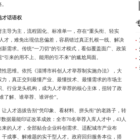
路。
选才话语权
主导为主，流程固化、标准单一，存在“重头衔、轻实
选人才，难免出现信息偏差，容易错过真正扎根一线、解决
新需求。传统“一刀切”的引才模式，看似覆盖面广、政策
“引来的用不上、能用的引不来”的尴尬局面。
性思维。依托《淄博市科创人才举荐制实施办法》，大
权力，真正交到最懂产业、最懂技术、最懂需求的市场主
织、行业龙头机构，成为人才举荐的核心主体，扭转了政
谁了解、谁举荐、谁评价”。
人才选拔告别“凭印象、看材料、拼头衔”的老路子，转
数据最能印证改革成效：全市70名举荐入库人才中，43人
出来的人才，全部贴合企业科创需求、适配城市产业布
、干成事、解难题的实干型人才。政府回归服务本位，搭