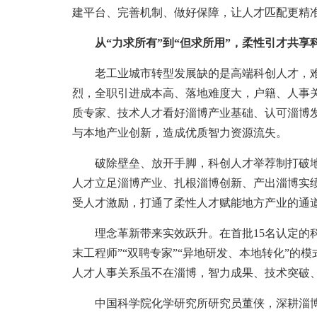
建平台、完善机制、做好保障，让人才匹配更精
从“力求所有”到“但求所用”，柔性引才共享
老工业城市转型发展缺的是高端科创人才，难
烈，全职引进成本高、落地难度大，户籍、人事
质专家、技术人才看好淄博产业基础、认可淄博
与本地产业创新，造成优质智力资源流失。
破除壁垒、放开手脚，科创人才举荐制打破地
人才立足淄博产业、扎根淄博创新、产出淄博实
受人才激励，打通了柔性人才赋能地方产业的通
理念革新带来实效跃升。在首批15名认定的科创
末工程师”“双聘专家”“异地研发、本地转化”
人才人事关系虽不在淄博，智力成果、技术突破
中国科学院化学研究所研究员董侠，深耕淄博