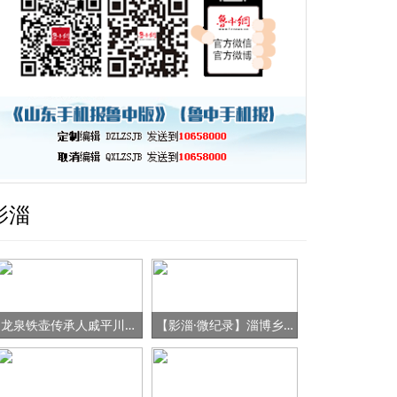
影淄
龙泉铁壶传承人戚平川的“守艺”之路
【影淄·微纪录】淄博乡村女书记的“变形记”