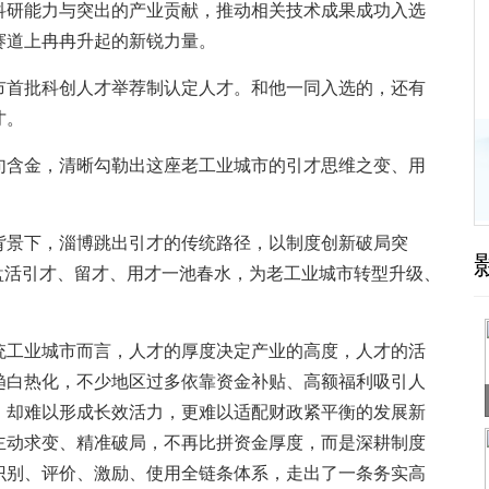
科研能力与突出的产业贡献，推动相关技术成果成功入选
赛道上冉冉升起的新锐力量。
首批科创人才举荐制认定人才。和他一同入选的，还有
才。
含金，清晰勾勒出这座老工业城市的引才思维之变、用
景下，淄博跳出引才的传统路径，以制度创新破局突
盘活引才、留才、用才一池春水，为老工业城市转型升级、
工业城市而言，人才的厚度决定产业的高度，人才的活
趋白热化，不少地区过多依靠资金补贴、高额福利吸引人
，却难以形成长效活力，更难以适配财政紧平衡的发展新
主动求变、精准破局，不再比拼资金厚度，而是深耕制度
识别、评价、激励、使用全链条体系，走出了一条务实高