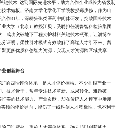
关键技术”达到国际先进水平，助力合作企业成长为省级制
的技术短板。济南大学化学化工学院教授郑庚修，作为山
合作31年，深耕头孢类医药中间体研发，突破国外技术
矿业大学（北京）教授江贝，受聘担任润鲁智科检验集团
发，成功突破地下工程支护材料关键技术瓶颈，让淄博在
充分证明，柔性引才模式有效破解了高端人才引不来、留
汇聚更多优质科创智力资源，实现人才资源跨区域共享、
产业创新舞台
”的四唯评价体系，是人才评价桎梏。不少扎根产业一
师、技术骨干，常年专注技术革新、成果转化、难题破
实打实的技术能力、产业贡献，却在传统人才评审中屡屡
轻实绩的评价导向，挫伤了一线科创人才积极性，也不利于
除四唯壁垒，重构人才评价体系，确立起以创新能力、