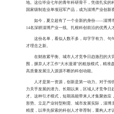
地。这位毕业七年的青年科研骨干，凭借扎实的
国家级制造业单项冠军产品，成为淄博产业创新
如今，夏立超有了一个全新的身份——淄博市
14名深耕淄博产业一线、扎根科创前沿的优秀人
这份名单，看似人数不多，却字字有力、句句
才理念之新。
在财政紧平衡、城市人才竞争日趋激烈的大背
围，摒弃人才工作“大水漫灌”的粗放模式，精准
高质量发展注入源源不断的科创动能。
人才是第一资源，创新是第一动力。对于传统
力关乎发展的潜力。长期以来，区域人才竞争日
才。这种引才模式，短期虽能带来人才集聚效应
形势。立足产业转型刚需、城市发展实际，淄博
精度，以率先探索的科创人才举荐制，重构人才