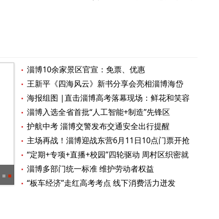
淄博10余家景区官宣：免票、优惠
王新平《四海风云》新书分享会亮相淄博海岱
楼钟书阁
海报组图 |直击淄博高考落幕现场：鲜花和笑容
在场外守候
淄博入选全省首批“人工智能+制造”先锋区
护航中考 淄博交警发布交通安全出行提醒
主场再战！淄博迎战东营6月11日10点门票开抢
“定期+专项+直播+校园”四轮驱动 周村区织密就
业服务网 累计提供岗位超6000个
淄博多部门统一标准 维护劳动者权益
海报图品 | “花”式助考，全城同心，一起为你加油！
“板车经济”走红高考考点 线下消费活力迸发