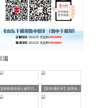
影淄
龙泉铁壶传承人戚平川的“守艺”之路
【影淄·微纪录】淄博乡村女书记的“变形记”