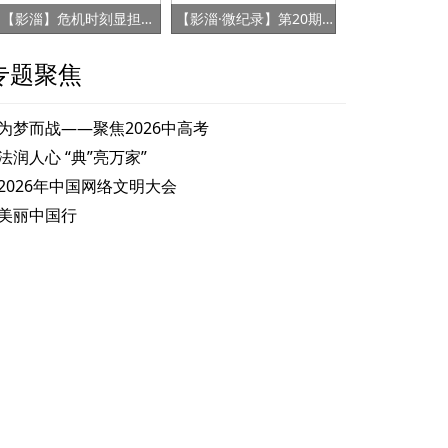
【影淄】危机时刻显担当 赤胆忠心保健康
【影淄·微纪录】第20期：战“疫”老将刘景春
专题聚焦
为梦而战——聚焦2026中高考
法润人心 “典”亮万家”
2026年中国网络文明大会
美丽中国行