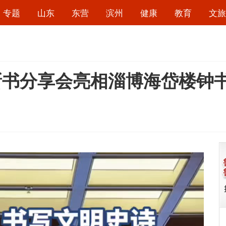
专题
山东
东营
滨州
健康
教育
文旅
新书分享会亮相淄博海岱楼钟