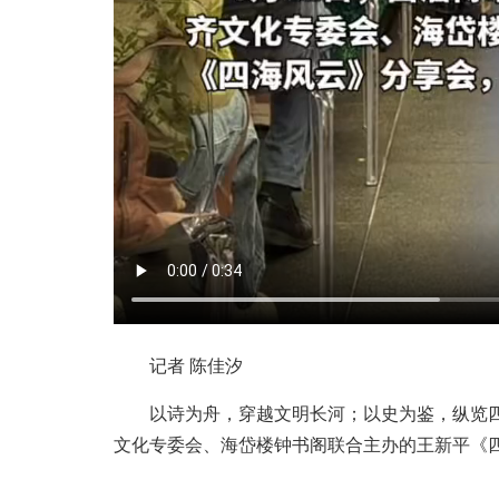
记者 陈佳汐
以诗为舟，穿越文明长河；以史为鉴，纵览四海
文化专委会、海岱楼钟书阁联合主办的王新平《