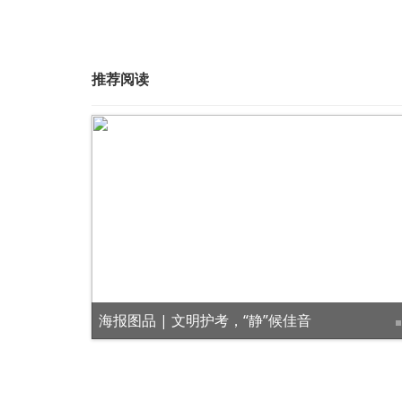
推荐阅读
力迸发
海报图品 | 文明护考，“静”候佳音