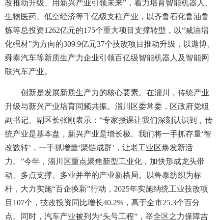
改推动升级、用新兴产业引领未来”，着力培育智能机器人、
生物医药、低空经济等千亿级支柱产业，以齐鲁石化鲁油鲁
炼等总投资1262亿元的175个重大项目支撑转型，以“减油增
化强材”为方向的309.9亿元37个技改项目推动升级，以遨博、
舜泰汽车等新质生产力企业引领百亿级智能机器人及智能网
联汽车产业。
创新是发展新质生产力的核心要素。在淄川，传统产业
升级与新兴产业培育同频共振。淄川区委常委，区政府党组
副书记、副区长张刚表示：“专家授课让我们深刻认识到，传
统产业是基本盘，新兴产业是增长极。我们将一手抓存量‘智
改数转’，一手抓增量‘聚链成群’，让老工业区焕发新活
力。”今年，淄川区重点聚焦新型工业化，加快形成龙头带
动、多点支撑、多业并举的产业新格局。以鲁泰纺织为标
杆，大力实施“百企换新”行动，2025年实施纳统工业技改项
目107个，技改投资同比增长40.2%，高于全市25.3个百分
点。同时，汽车产业被列为“头号工程”，举全区之力保障吉