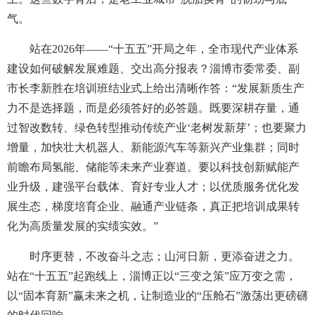
气。
站在2026年——“十五五”开局之年，全市现代产业体系
建设如何破解发展难题、交出高分报表？淄博市委常委、副
市长李新胜在培训班结业式上给出清晰作答：“发展新质生产
力不是选择题，而是必须答好的必答题。既要深耕存量，通
过智改数转、绿色转型推动传统产业‘老树发新芽’；也要聚力
增量，加快壮大机器人、新能源汽车等新兴产业集群；同时
前瞻布局氢能、储能等未来产业赛道。要以科技创新赋能产
业升级，建强平台载体、育好专业人才；以优质服务优化发
展生态，梯度培育企业、融通产业链条，真正把培训成果转
化为高质量发展的实绩实效。”
时序更替，不改奋斗之志；山河日新，更添奋进之力。
站在“十五五”起跑线上，淄博正以“三变之策”应万变之需，
以“固本育新”赢未来之机，让制造业的“压舱石”激荡出更磅礴