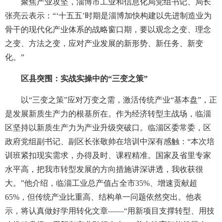
聚焦产业攻坚，淄博市工业和信息化局党组书记、局长
张亮云表示：“‘十五五’时期是淄博加快构建以先进制造业为
骨干的现代化产业体系的战略窗口期，要以观念之变、理念
之变、方法之变，应对产业发展的新形势、新任务、新变
化。”
区县突围：实战实操中的“三变之策”
以“三变之策”应对万变之需，激活传统产业“基本盘”，正
是发展新质生产力的根基所在。作为经济转型主战场，临淄
区坚持以新质生产力为产业升级突破口。临淄区委常委，区
政府党组副书记、副区长张敬帅在培训中深有感触：“本次培
训班紧扣现实需求，办得及时、课程精准。国家及省里专家
水平高，把我市转型发展的方向措施讲深讲透，我收获很
大。”他介绍，临淄工业总产值占全市35%、增速贡献超
65%，但传统产业比重高、结构单一问题依然突出。他表
示，将认真做好学用转化文章——“用新项目支撑转型、用技