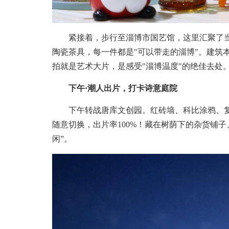
紧接着，步行至淄博市国艺馆，这里汇聚了当
陶瓷茶具，每一件都是"可以带走的淄博"。建筑
拍就是艺术大片，是感受"淄博温度"的绝佳去处
下午·潮人出片，打卡诗意庭院
下午转战唐库文创园。红砖墙、科比涂鸦、复古
随意切换，出片率100%！藏在树荫下的杂货铺
闲”。