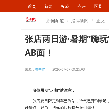
首页
新闻
权威
齐评
区县
新闻频道
淄博新闻
正文
张店两日游·暑期“嗨
AB面！
来源：
鲁中网
2026-07-07 09:25:03
各位暑期“玩咖”请注意：
张店夏日限定列车已到站，冷气已开到最足，
赶景点，只负责把你的快乐指数拉到满格！