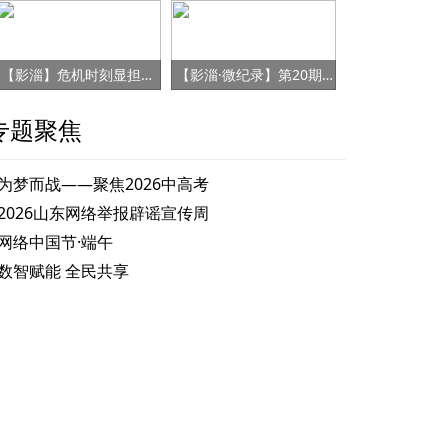
【影淄】危机时刻显担当 赤胆忠心保健康
【影淄·微纪录】第20期：战“疫”老将刘景春
专题聚焦
为梦而战——聚焦2026中高考
2026山东网络举报辟谣宣传周
网络中国节·端午
数智赋能 全民共享