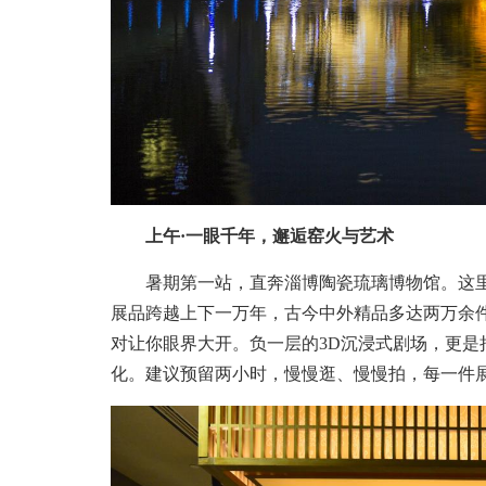
上午·一眼千年，邂逅窑火与艺术
暑期第一站，直奔淄博陶瓷琉璃博物馆。这里
展品跨越上下一万年，古今中外精品多达两万余
对让你眼界大开。负一层的3D沉浸式剧场，更是
化。建议预留两小时，慢慢逛、慢慢拍，每一件