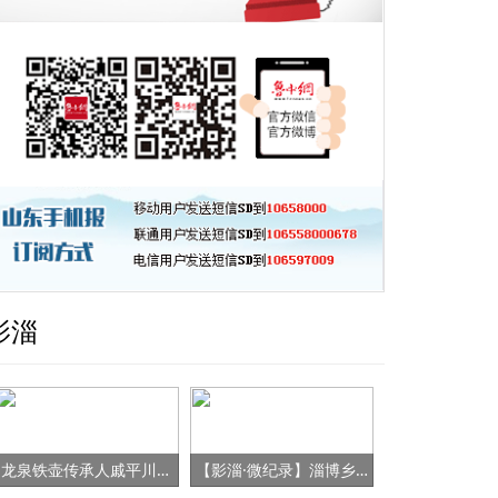
影淄
龙泉铁壶传承人戚平川的“守艺”之路
【影淄·微纪录】淄博乡村女书记的“变形记”