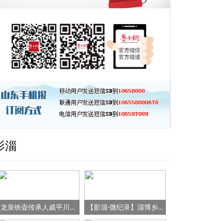
影淄
龙泉铁壶传承人戚平川的“守艺”之路
【影淄·微纪录】淄博乡村女书记的“变形记”