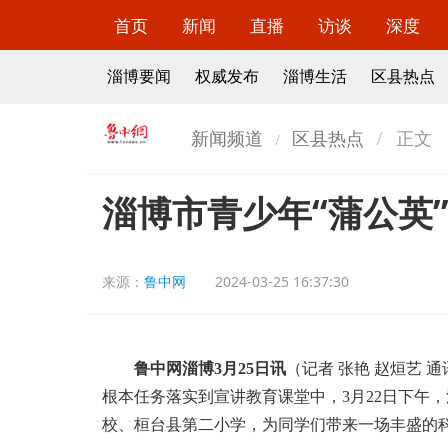
首页
新闻
直播
访谈
深度
淄博要闻
权威发布
淄博生活
区县热点
新闻频道
区县热点
正文
淄博市青少年“蒲公英
来源：
鲁中网
2024-03-25 16:37:30
鲁中网淄博3月25日讯
（记者 张艳 赵烜艺 
根本任务落实到宣讲教育课堂中，3月22日下午
校、桓台县第二小学，为同学们带来一场丰盛的