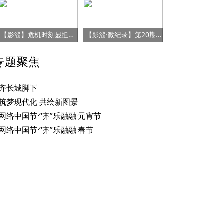
【影淄】危机时刻显担当 赤胆忠心保健康
【影淄·微纪录】第20期：战“疫”老将刘景春
专题聚焦
齐长城脚下
筑梦现代化 共绘新图景
网络中国节·“齐”乐融融·元宵节
网络中国节·“齐”乐融融·春节
中国科学院科学家陈洪教授走进淄博柳泉中学开展科普讲座