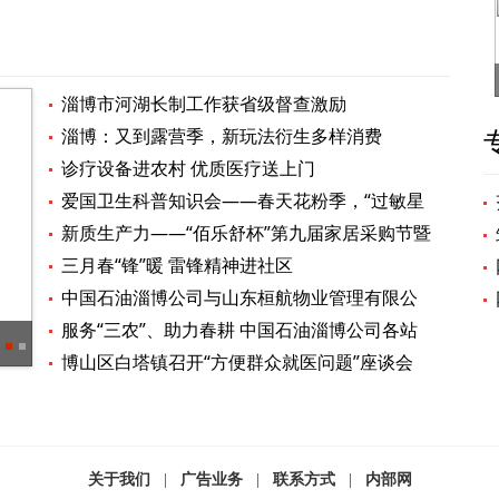
淄博市河湖长制工作获省级督查激励
淄博：又到露营季，新玩法衍生多样消费
诊疗设备进农村 优质医疗送上门
爱国卫生科普知识会——春天花粉季，“过敏星
人”看过来
新质生产力——“佰乐舒杯”第九届家居采购节暨
原辅材料展盛大开幕
三月春“锋”暖 雷锋精神进社区
中国石油淄博公司与山东桓航物业管理有限公
司达成“党建共建”战略合作
服务“三农”、助力春耕 中国石油淄博公司各站
淄博四区县被划入，济南都市圈打开了怎样的想象空间？
员工走进田间地头
博山区白塔镇召开“方便群众就医问题”座谈会
关于我们
|
广告业务
|
联系方式
|
内部网