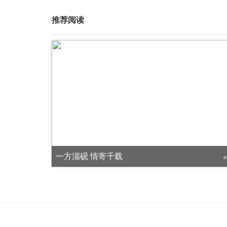
推荐阅读
中国科学院科学家陈洪教授走进淄博柳泉中学开展科普讲座
一方淄砚 情寄千载