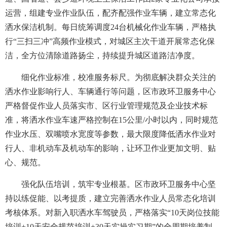
运营，组建专业作业队伍，配齐配强作业车辆，建立常态化
洒水保洁机制。每日统筹调度24台机械化作业车辆，严格执
行“三扫三冲”高频作业模式，对城区主次干道开展常态化保
洁，全方位清除道路扬尘，持续提升城区道路洁净度。
细化作业标准，校准服务标尺。为彻底解决群众关注的
洒水作业影响行人、车辆通行等问题，区市政环卫服务中心
严格督促作业人员落实市、区行业管理规范及企业技术标
准，将洒水作业车速严格控制在15公里/小时以内，同时规范
作业水压、双嘴喷水宽度等参数，最大限度降低洒水作业对
行人、非机动车及机动车的影响，让环卫作业更加文明、贴
心、规范。
强化队伍培训，筑牢专业根基。区市政环卫服务中心坚
持以练促能、以考提质，建立完善洒水作业人员常态化培训
考核体系。对新入职洒水车驾驶员，严格落实“10天岗位技能
培训+10天安全规范培训+30天实操实习期”的全周期培养制