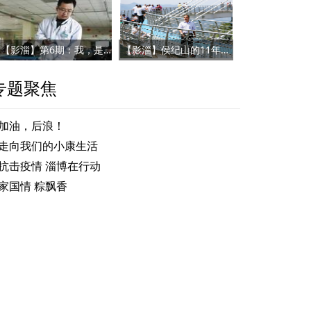
【影淄】第6期：我，是一名医者
【影淄】侯纪山的11年：将荒山变为“金山”
专题聚焦
加油，后浪！
走向我们的小康生活
抗击疫情 淄博在行动
家国情 粽飘香