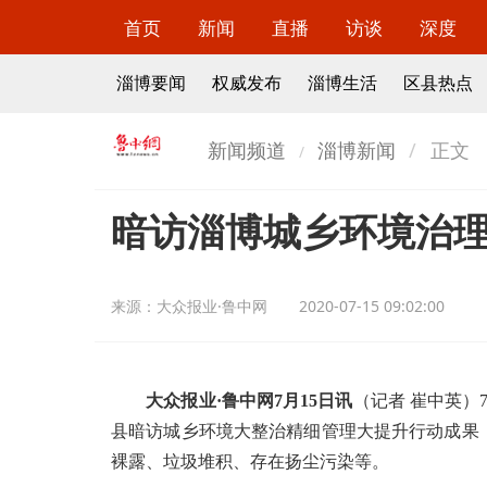
首页
新闻
直播
访谈
深度
淄博要闻
权威发布
淄博生活
区县热点
新闻频道
淄博新闻
正文
暗访淄博城乡环境治理
来源：
大众报业·鲁中网
2020-07-15 09:02:00
大众报业·鲁中网7月15日讯
（记者 崔中英）
县暗访城乡环境大整治精细管理大提升行动成果
裸露、垃圾堆积、存在扬尘污染等。