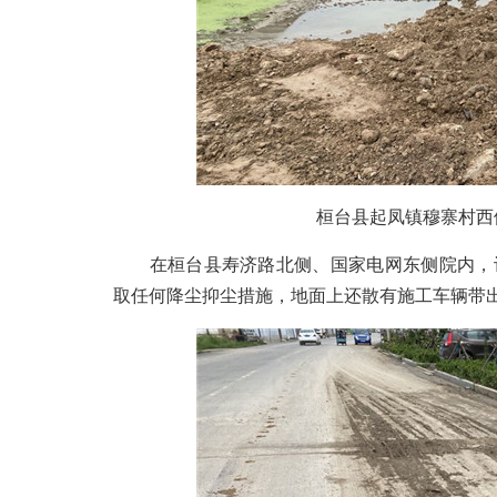
桓台县起凤镇穆寨村西侧
在桓台县寿济路北侧、国家电网东侧院内，记
取任何降尘抑尘措施，地面上还散有施工车辆带