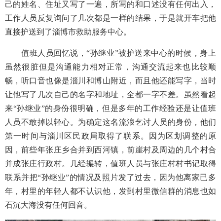
己的姓名、住址又写了一遍，所写的和口述没有任何出入，
工作人员反复询问了几次都是一样的结果，于是就开车把他
直接护送到了淄博市救助服务中心。
值班人员回忆说，
“孙继业”被护送来中心的时候，身上
虽然很脏但是沟通能力相对正常，沟通交流起来也比较顺
畅，听口音也像是淄川和博山附近，而且他还能写字，当时
让他写了几次自己的名字和地址，全都一字不差。虽然看起
来“孙继业”的身份很明确，但是多年的工作经验还是让值班
人员不敢掉以轻心。为确定这名流浪乞讨人员的身份，他们
第一时间与淄川区民政局取得了联系。因为区划调整的原
因，前些年张庄乡合并到西河镇，前崖村及周边的几个村合
并成张庄行政村。几经辗转，值班人员与张庄村村书记取得
联系并把“孙继业”的情况及照片发了过去，因为他离家已多
年，村里的年轻人都不认识他，发到村里微信群的消息也如
石沉大海没有任何回音。