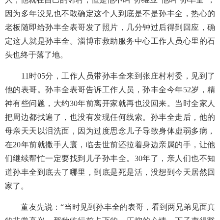
因为多年没见也不敢确定这个人到底是不是孙丰全，热心的
老板随即给孙丰全表哥发了照片，几分钟过后得到回应，确
定这人就是孙丰全。淄博市救助服务中心工作人员心里的石
头也终于落了地。
11时05分，工作人员带孙丰全来到张庄村村委，见到了
他的表哥。孙丰全表哥告诉工作人员，孙丰全今年52岁，精
神有些问题，大约30年前离开家就再也没回来。当时全家人
把周边都找遍了，也没有发现任何线索。孙丰全走后，他的
母亲天天以泪洗面，因为过度思念儿子导致身体虚弱多病，
在20年前就撒手人寰，临去世前还拉着身边亲属的手，让他
们继续帮忙一定要找到儿子孙丰全。30年了，亲人们也不知
道孙丰全到底去了哪里，到底是死是活，没想到今天居然回
家了。
董友先说：
“当时见到孙丰全的表哥，看到两兄弟见面真