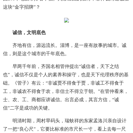
这块“金字招牌”？
诚信，文明底色
齐地有信，源远流长。淄博，是一座有故事的城市。诚
信，则是这个城市的千年底色。
早两千年前，齐国名相管仲提出“诚信者，天下之结
也”，诚信不仅是个人的素养和操守，也是天下伦理秩序的基
础。《管子》有云：“非诚贾不得食于贾，非诚工不得食于
工，非诚农不得食于农，非信士不得立于朝。”在管仲看来，
士、农、工、商都应讲诚信。出言必成，其言方信，“诚
信”二字是成功的关键。
明清时期，周村旱码头，瑞蚨祥的东家孟洛川亲自设计
了一把“良心尺”，它要比标准的市尺长一寸，看上去每一尺