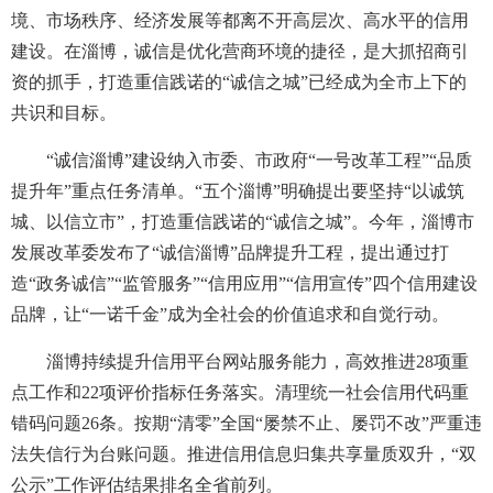
境、市场秩序、经济发展等都离不开高层次、高水平的信用
建设。在淄博，诚信是优化营商环境的捷径，是大抓招商引
资的抓手，打造重信践诺的“诚信之城”已经成为全市上下的
共识和目标。
“诚信淄博”建设纳入市委、市政府“一号改革工程”“品质
提升年”重点任务清单。“五个淄博”明确提出要坚持“以诚筑
城、以信立市”，打造重信践诺的“诚信之城”。今年，淄博市
发展改革委发布了“诚信淄博”品牌提升工程，提出通过打
造“政务诚信”“监管服务”“信用应用”“信用宣传”四个信用建设
品牌，让“一诺千金”成为全社会的价值追求和自觉行动。
淄博持续提升信用平台网站服务能力，高效推进28项重
点工作和22项评价指标任务落实。清理统一社会信用代码重
错码问题26条。按期“清零”全国“屡禁不止、屡罚不改”严重违
法失信行为台账问题。推进信用信息归集共享量质双升，“双
公示”工作评估结果排名全省前列。