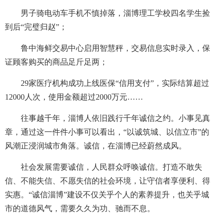
男子骑电动车手机不慎掉落，淄博理工学校四名学生捡
到后“完璧归赵”；
鲁中海鲜交易中心启用智慧秤，交易信息实时录入，保
证顾客购买的商品足斤足两；
29家医疗机构成功上线医保“信用支付”，实际结算超过
12000人次，使用金额超过2000万元……
往事越千年，淄博人依旧践行千年诚信之约。小事见真
章，通过这一件件小事可以看出，“以诚筑城、以信立市”的
风潮正浸润城市角落。诚信，在淄博已经蔚然成风。
社会发展需要诚信，人民群众呼唤诚信。打造不敢失
信、不能失信、不愿失信的社会环境，让守信者享便利、得
实惠。“诚信淄博”建设不仅关乎个人的素养提升，也关乎城
市的道德风气，需要久久为功、驰而不息。