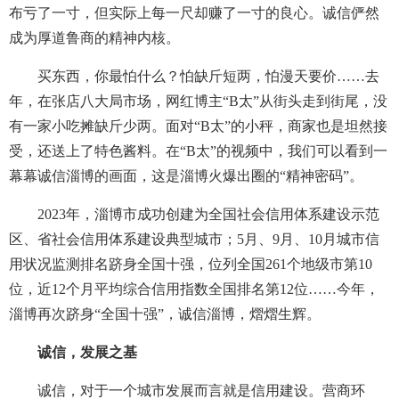
布亏了一寸，但实际上每一尺却赚了一寸的良心。诚信俨然
成为厚道鲁商的精神内核。
买东西，你最怕什么？怕缺斤短两，怕漫天要价……去
年，在张店八大局市场，网红博主“B太”从街头走到街尾，没
有一家小吃摊缺斤少两。面对“B太”的小秤，商家也是坦然接
受，还送上了特色酱料。在“B太”的视频中，我们可以看到一
幕幕诚信淄博的画面，这是淄博火爆出圈的“精神密码”。
2023年，淄博市成功创建为全国社会信用体系建设示范
区、省社会信用体系建设典型城市；5月、9月、10月城市信
用状况监测排名跻身全国十强，位列全国261个地级市第10
位，近12个月平均综合信用指数全国排名第12位……今年，
淄博再次跻身“全国十强”，诚信淄博，熠熠生辉。
诚信，发展之基
诚信，对于一个城市发展而言就是信用建设。营商环