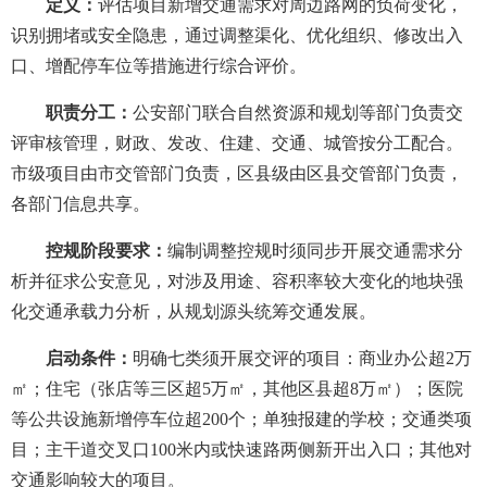
定义：
评估项目新增交通需求对周边路网的负荷变化，
识别拥堵或安全隐患，通过调整渠化、优化组织、修改出入
口、增配停车位等措施进行综合评价。
职责分工：
公安部门联合自然资源和规划等部门负责交
评审核管理，财政、发改、住建、交通、城管按分工配合。
市级项目由市交管部门负责，区县级由区县交管部门负责，
各部门信息共享。
控规阶段要求：
编制调整控规时须同步开展交通需求分
析并征求公安意见，对涉及用途、容积率较大变化的地块强
化交通承载力分析，从规划源头统筹交通发展。
启动条件：
明确七类须开展交评的项目：商业办公超2万
㎡；住宅（张店等三区超5万㎡，其他区县超8万㎡）；医院
等公共设施新增停车位超200个；单独报建的学校；交通类项
目；主干道交叉口100米内或快速路两侧新开出入口；其他对
交通影响较大的项目。