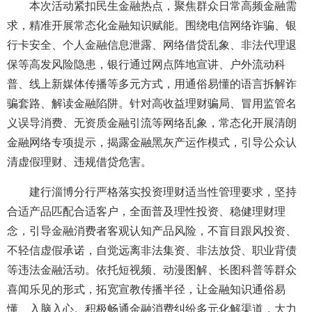
本次活动紧扣民生金融热点，聚焦群众日常高频金融需
求，精准开展常态化金融知识赋能。围绕电信网络诈骗、银
行卡安全、个人金融信息泄露、网络借贷乱象、非法代理退
保等高发风险隐患，银行通过网点阵地宣讲、户外流动科
普、线上新媒体传播等多元方式，用通俗易懂的语言拆解诈
骗套路、解读金融陷阱。针对高收益理财骗局、冒用监管名
义误导消费、无资质金融引流等网络乱象，常态化开展清朗
金融网络专项提示，揭露金融黑灰产运作模式，引导公众认
清虚假理财、违规借贷危害。
建行淄博分行严格落实投资理财适当性管理要求，坚持
合适产品匹配合适客户，全面普及理性投资、稳健理财理
念，引导金融消费者客观认知产品风险，不盲目跟风投资、
不轻信虚假承诺，自觉远离非法集资、非法放贷、职业背债
等违法金融活动。依托短视频、动漫图解、长图科普等群众
喜闻乐见的形式，拓宽宣教传播半径，让金融知识通俗易
懂、入脑入心。积极畅通金融消费纠纷多元化解渠道，大力