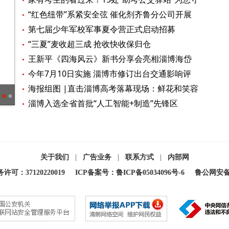
候
“红色纽带”系紧安全弦 催化剂齐鲁分公司开展
党支部与承包商安全生产结对共学
第七届少年军校军事夏令营正式启动招募
“三夏”麦收超三成 抢收快收保归仓
王新平《四海风云》新书分享会亮相淄博海岱
楼钟书阁
今年7月10日实施 淄博市修订出台交通影响评
价新规
海报组图 |直击淄博高考落幕现场：鲜花和笑容
海报图品 | 文明护考，“静”候佳音
在场外守候
淄博入选全省首批“人工智能+制造”先锋区
关于我们
|
广告业务
|
联系方式
|
内部网
：37120220019
ICP备案号：鲁ICP备05034096号-6
鲁公网安备 3