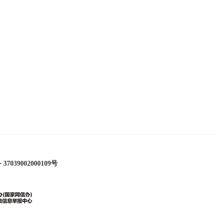
海报图品 | “花”式助考，全城同心，一起为你加油！
7039002000109号