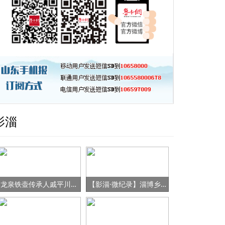
影淄
龙泉铁壶传承人戚平川的“守艺”之路
【影淄·微纪录】淄博乡村女书记的“变形记”