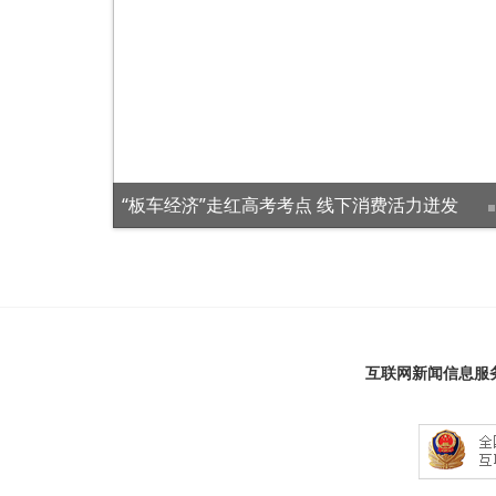
海报图品 | “花”式助考，全城同心，一起为你加油！
“板车经济”走红高考考点 线下消费活力迸发
互联网新闻信息服务许可