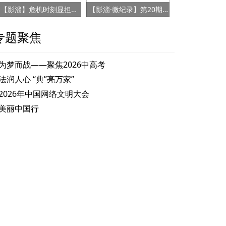
【影淄】危机时刻显担当 赤胆忠心保健康
【影淄·微纪录】第20期：战“疫”老将刘景春
专题聚焦
为梦而战——聚焦2026中高考
法润人心 “典”亮万家”
2026年中国网络文明大会
美丽中国行