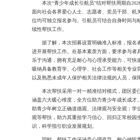
本次“青少年成长引航员”结对帮扶周期自2026
面向社会各界爱心人士、志愿者、党员干部、机
位均可独立报名参与。引航员可结合自身时间与
续性帮扶工作。
据了解，本次招募设置明确准入标准，报名者
进开展帮扶工作。在基本素质方面，要求参与者
乐于沟通，拥有充足耐心与心理承受能力，可快
吸纳具备教育学、心理学、社会工作等相关专业
以及熟悉未成年人保护相关法律法规的人员，保
本次帮扶采用一对一精准结对模式，团区委
涵盖六大暖心维度，全方位助力青少年成长成才
助青少年树立正确道德观、法律观与安全观；学
观等帮扶，助力其重拾学习信心、回归正常校园
识，科学指引职业发展规划。
同时，帮扶工作还涵盖心理疏导，耐心倾听