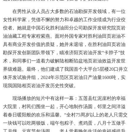
在男性从业人员占大多数的石油勘探开发领域，有一位
女性科学家，凭借不懈的努力和卓越的工作业绩成为行业佼
佼者。她就是中国石化胜利油田分公司勘探开发研究院页岩
油油藏工程专家程紫燕。面对外国专家对胜利油田页岩油不
具有商业开发价值的质疑，她并未退缩，在胜利油田页岩油
勘探开发创新团队带领下，瞄准济阳页岩油开发“卡脖子”技
术，和同事们一道着力破解陆相断陷盆地页岩油效益开发世
界级难题。最终，他们建成了我国首个大平台5层楼20口井立
体开发试验井组，2024年示范区页岩油日产油量1600吨，实
现我国陆相页岩油开发历史性突破。
现场播放的短片中有这样一幕：五莲县红泥崖村的幸福
大院里，村民们围坐一起，开心地制作汤圆，邻里之间洋溢
着春日暖阳般的欢乐和温馨。“全村75周岁以上的老人只需交
一块钱可以吃两顿饭，端午包粽子、煮鸡蛋，八月十五做手
工月饼，元宵节包汤圆……老人觉着晚年生活的幸福感提升