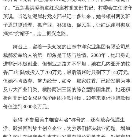
了。”五莲县洪凝街道红泥崖村党支部书记、村委会主任张守
英说。当选红泥崖村党支部书记十多年来，她带领村两委班
子通过抓治理、抓产业、补短板、促民生，让红泥崖村彻底
摘掉“穷帽子”，走上振兴之路。
舞台上，留着一头短发的山东中洋实业集团有限公司总
裁郝爱军给人的第一印象是干练与热情。2003年，她只身走
进非洲积极创业。但创业之路并不平坦，她在几内亚开的蚊
香厂3年陆续投入了700万元，最后清账时只剩下了140万元。
但她不肯放弃、努力经营，如今，那家蚊香厂已经发展为涉
及17大产业门类、横跨两洲三国的综合型跨国集团。她还积
极向非洲妇女权益保护组织捐款捐物，20年来累计捐赠款物
价值达到3000余万元。
获得“齐鲁最美巾帼奋斗者”称号的，还有放弃优渥生
活、毅然回到故土创立企业，为乡亲们解决就业问题、增加
收入的山东绿鑫春生态农业发展有限公司董事长、邹城市妇