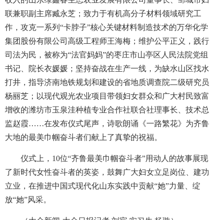
联兼职副主席臧永芝；致力于有机高分子材料领域研究工
作，攻克一系列“卡脖子”核心关键材料制造技术的万华化学
集团股份有限公司高级工程师王海梅；维护公平正义，践行
司法为民，被称为“法官妈妈”的枣庄市山亭区人民法院党组
书记、院长衣媛媛；坚持奋战在生产一线，为缺水山区找水
打井，指导济南地铁规划和建设的省地质调查院二级研究员
杨丽芝；以现代观光农业项目带领妇女群众和广大村民致富
增收的潍坊市玉泉洼种植专业合作社联合社理事长、技术总
监赵霞……在发布仪式尾声，诗歌朗诵《一路繁花》为齐鲁
大地的最美巾帼奋斗者们献上了真挚的祝福。
仪式上，10位“齐鲁最美巾帼奋斗者”用动人的故事展现
了新时代女性奋斗者的英姿，鼓舞广大妇女立足岗位、建功
立业，在推进中国式现代化山东实践中贡献“她”力量、绽
放“她”风采。