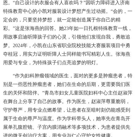
恩。“自己设计的衣服会有人喜欢吗？”因听力障碍进入济南
特殊教育中心的小凯对服装设计梦想产生过动摇。“会的，一
定会的，只要坚持梦想，就一定能创造属于你自己的精
彩。”这是张海燕的回答。她23年如一日扎根特殊教育一线，
用故事启迪听障孩子们的心灵，引领他们发现自我，勇敢追
梦。2024年，小凯在山东省职业院校技能大赛服装项目中勇
夺桂冠，用实力证明听障人士同样能书写精彩人生。张海燕
用爱与专业，为特殊孩子们点亮追梦的明灯。
“作为妇科肿瘤领域的医生，面对的更多是肿瘤患者，特
别是一些恶性肿瘤患者，她们在生命的后期，更需要我们医
生的关怀和陪伴。”青岛市妇女儿童医院妇科中心主任赵淑萍
在舞台上分享了自己的故事。作为医生，赵淑萍尊重脆弱，
守护尊严，用专业点燃希望，让患者在至暗时刻仍能感受到
属于生命的尊严与温度。作为学科带头人，她率先在青岛开
展单孔腹腔镜、子宫内膜消融术等多项技术，为患者提供先
进的微无创治疗方案，用专业与仁心守护女性健康。