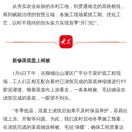
从夯实农业命脉的水利工地，到贯通南北的高铁枢纽，
再到赋能治理的智慧云端，各施工现场紧抓工期、优化工
艺，以时不我待的劲头奋力实现首季“开门红”。
新修渠底盖上棉被
1月6日下午，在聊城位山灌区广平分干渠护底工程现
场，工人们正相互配合着对已浇筑完成的渠底伸缩缝进行PT
胶泥灌缝。顺着渠道向上游看去，一条条棉被、毛毡铺设在
浇筑完成的渠底，一眼望不到头。
“冬季低温，混凝土浇筑后如果不及时保温养护，容易出
现上冻、开裂等问题。为此，我们及时启动冬季施工预案，
在浇筑完成的渠底铺设棉被、毛毡‘保暖’，确保工程质量达