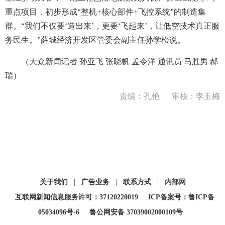
重点项目，初步形成“整机+核心部件+飞控系统”的制造集
群。“我们不仅要‘造出来’，更要‘飞起来’，让低空技术真正服
务民生。”薛城经济开发区管委会副主任孙学松说。
（大众新闻记者 孙亚飞 张晓帆 孟令洋 通讯员 马胜男 郝
瑞）
责编：孔艳
审核：李玉梅
关于我们
|
广告业务
|
联系方式
|
内部网
互联网新闻信息服务许可：37120220019
ICP备案号：鲁ICP备
05034096号-6
鲁公网安备 37039002000109号