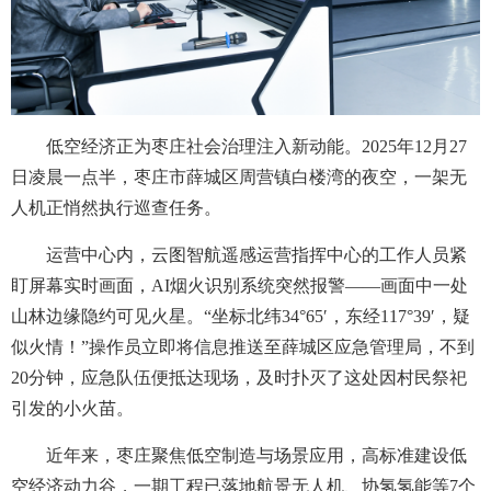
低空经济正为枣庄社会治理注入新动能。2025年12月27
日凌晨一点半，枣庄市薛城区周营镇白楼湾的夜空，一架无
人机正悄然执行巡查任务。
运营中心内，云图智航遥感运营指挥中心的工作人员紧
盯屏幕实时画面，AI烟火识别系统突然报警——画面中一处
山林边缘隐约可见火星。“坐标北纬34°65′，东经117°39′，疑
似火情！”操作员立即将信息推送至薛城区应急管理局，不到
20分钟，应急队伍便抵达现场，及时扑灭了这处因村民祭祀
引发的小火苗。
近年来，枣庄聚焦低空制造与场景应用，高标准建设低
空经济动力谷，一期工程已落地航景无人机、协氢氢能等7个