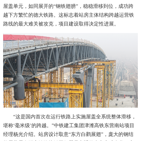
屋盖单元，如同展开的“钢铁翅膀”，稳稳滑移到位，成功跨
越下方繁忙的德大铁路。这标志着站房主体结构跨越运营铁
路线的最大难关被攻克，项目建设取得决定性进展。
“这是国内首次在运行铁路上实施屋盖全系统整体滑移，
堪称‘毫米级’的跨越。”中铁建工集团津潍高铁东营南站项目
经理杨光介绍。站房设计取意“东方白鹳展翅”，庞大的钢结