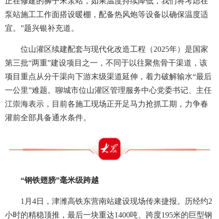
正在修建的狮子宋泵站，如果温度持续降低，我们将考虑在
泵站施工工作面搭设暖棚，配备热风炮等设备以确保温度适
宜。”题兴银补充道。
位山灌区续建配套与现代化改造工程（2025年）是国家
第三批“两重”建设项目之一，不同于以往聚焦骨干渠道，该
项目重点从分干渠向下游末级渠道延伸，着力破解输水“最后
一公里”难题。聊城市位山灌区管理服务中心党委书记、主任
江崇海表示，目前各施工现场正开足马力抢抓工期，力争春
灌前全部具备通水条件。
“钢铁翅膀”毫米级跨越
1月4日，津潍高铁东营南站建设现场传来捷报。历经约2
小时的精稳顶推，最后一块重达1400吨、跨度195米的巨型钢