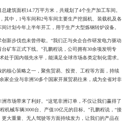
建筑面积14.7万平方米，共规划了4个生产加工车间。
用，其中，1号车间和2号车间主要生产挖掘机、装载机及各
车间计划今年上半年开工，用于生产大型炼钢转炉设备。
创新步伐也未曾停歇。“我们正与央企合作研发电力驱动
首台矿车正式下线。”孔鹏程说，公司拥有30余项发明专
统技术处于国内领先水平，能满足全球市场各类定制化需求。
的核心策略之一，聚焦贸易、投资、工程等方面，持续
0余家企业与非洲50多个国家开展贸易往来，成为全省对非
洲市场带来了利好。“这笔非洲订单，不仅让我们赢得了
机械车辆3000台、产值10亿元的目标。”孔鹏程说，“接
、更大重量、无人驾驶等方面持续发力，让我们的产品在