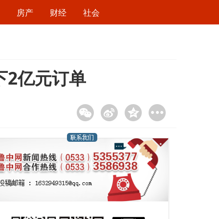
房产
财经
社会
下2亿元订单