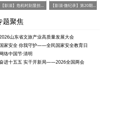
【影淄】危机时刻显担当 赤胆忠心保健康
【影淄·微纪录】第20期：战“疫”老将刘景春
专题聚焦
2026山东省文旅产业高质量发展大会
国家安全 你我守护——全民国家安全教育日
网络中国节·清明
奋进十五五 实干开新局——2026全国两会