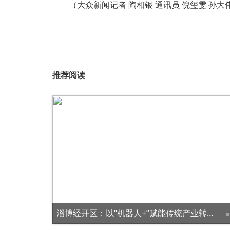
（大众新闻记者 陶相银 通讯员 倪玺雯 孙大
推荐阅读
锚定强省目标！山东“十五五”规划纲要出炉，四大领域划重点
淄博经开区：以“机器人+”赋能传统产业转型升级