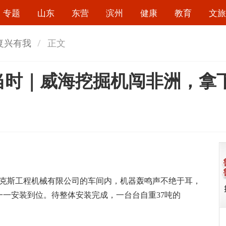
专题
山东
东营
滨州
健康
教育
文旅
国复兴有我
正文
正当时｜威海挖掘机闯非洲，拿
克斯工程机械有限公司的车间内，机器轰鸣声不绝于耳，
一安装到位。待整体安装完成，一台台自重37吨的