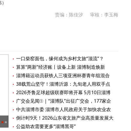
伟）
责编：陈佳汐
审核：李玉梅
一口柴窑面包，缘何成为乡村文旅“顶流”？
算算“两新”经济账丨设备上新 淄博制造焕新
淄博籍运动员获铁人三项亚洲杯赛青年组混合
接力冠军
38载荒山坚守！淄博沂源：九旬老人用双手点
亮青山
2026齐鲁足球超级联赛即将开幕 5月10日淄博
主场首战临沂
广交会见闻① | “淄博队”出征广交会，177家企
业为“淄博智造”全球“上分”
中共淄博市委 淄博市人民政府关于加快农业农
村现代化扎实推进乡村全面振兴的实施意见
倒计时9天！2026山东省文旅产业高质量发展大
淄博这些古城古村，藏着最治愈的春日烟火
会将在淄博召开
公益助农需要更多“淄博黑哥”