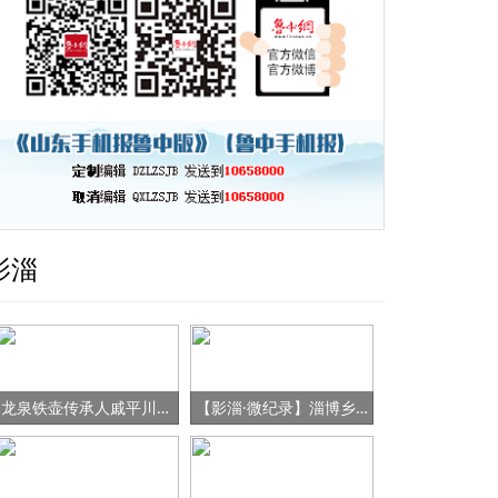
影淄
龙泉铁壶传承人戚平川的“守艺”之路
【影淄·微纪录】淄博乡村女书记的“变形记”