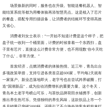
场景焕新的同时，服务也在升级。智能送餐机器人、智
能结算系统等都为用餐体验再添智慧亮点。这是植入了芯片
的餐盘，搭配专用扫描设备，让消费者的结账环节变得高效
又省心。
消费者刘女士表示：“一开始不知道计费是这个样子，把
盘子统一收到一个桶里面，计费的时候拿着一个东西扫，盘
子里有芯片，直接这么计费非常方便，也不用现数‘你今天吃
了什么’，非常方便。”
首发经济，点燃消费者的体验热情。近三年，青岛出台
多项政策举措，支持引进各类首店超600家，平均每2天就有
一家落户。新业态落地即火，老字号也在尝试跨界破圈，打
造“国潮新品”，成为拉动消费增长的重要力量。这个冬天，
青岛本土老字号崂山可乐，与茶饮品牌荷田水铺携手，创新
推出养生热可乐。凭借独特的养生风味，这款饮品上市一个
多月销量已突破5000杯，还吸引了不少海外游客专程前来打