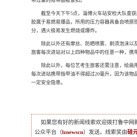
带过量的限带品被查扣。
截至今天下午5点，淄博火车站安检大队查获超
胶属于易燃易爆品，所用的压力容器具备自喷原
分，遇火极易发生燃烧或爆炸。
除此以外还有摩丝、防晒喷雾、剃须泡沫以及
旅客每次进站对以上四种物品中的任意一种，携带
除此以外，每位艺考生旅客还需注意，绘画用
每次进站携带指甲油不得超过20毫升，因为该物
一定安全隐患。
如果您有好的新闻线索欢迎拨打鲁中网
公众平台（
lznewscn
）发送。线索奖由
硅