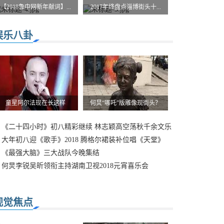
【2018鲁中网新年献词】...
2017年终盘点淄博街头十...
娱乐八卦
童星阿尔法现在长这样
何炅“哪吒”版雕像现街头？
《二十四小时》初八精彩继续 林志颖高空荡秋千余文乐
秀杂技
大年初八迎《歌手》2018 腾格尔裙装补位唱《天堂》
《最强大脑》三大战队今晚集结
何炅李锐吴昕领衔主持湖南卫视2018元宵喜乐会
视觉焦点