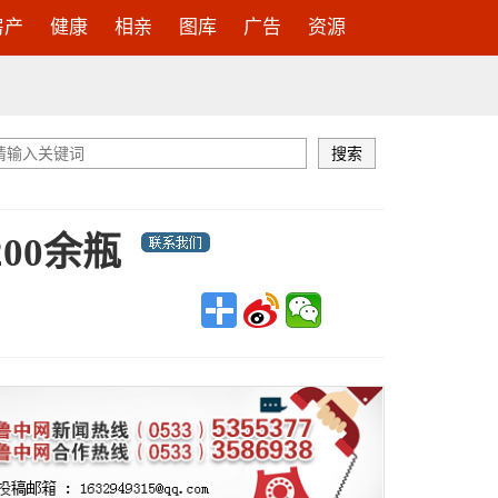
房产
健康
相亲
图库
广告
资源
00余瓶