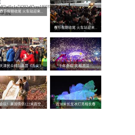
春节假期收尾 火车站迎来...
春节假期收尾 火车站迎来...
天津民众排队品尝《舌尖3...
“千年奇观”亮相武汉 “...
会玩！美国情侣122米高空...
近30米长龙冰灯亮相长春