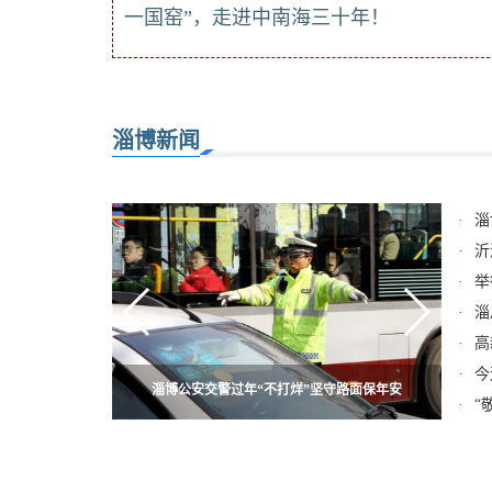
一国窑”，走进中南海三十年！
淄博新闻
·
淄
·
沂
·
举
·
淄
·
高
·
今
济青高铁淄博北站建设产值过半 主体施工完成70%
淄博公安交警过年“不打烊”坚守路面保年安
淄川：花灯齐放引客至 “飞火流星”代烟花
周村民俗过大年升级 全景展现古城魅力
淄博体育健儿备战省运会
·
“