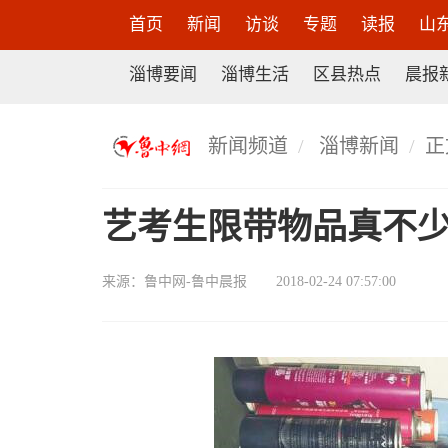
首页
新闻
访谈
专题
读报
山
淄博要闻
淄博生活
区县热点
晨报
新闻频道
淄博新闻
正
艺考生限带物品真不少
来源：
鲁中网-鲁中晨报
2018-02-24 07:57:00