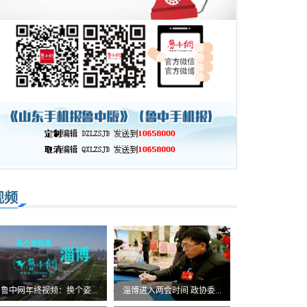
视频
鲁中网年终视频：换个姿...
淄博进入两会时间 政协委...