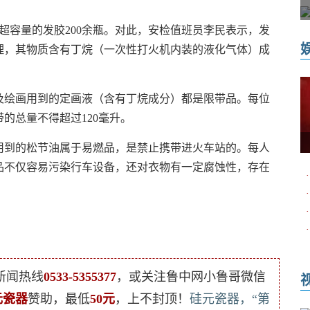
容量的发胶200余瓶。对此，安检值班员李民表示，发
理，其物质含有丁烷（一次性打火机内装的液化气体）成
绘画用到的定画液（含有丁烷成分）都是限带品。每位
的总量不得超过120毫升。
到的松节油属于易燃品，是禁止携带进火车站的。每人
品不仅容易污染行车设备，还对衣物有一定腐蚀性，存在
·
·
·
·
新闻热线
0533-5355377
，或关注鲁中网小鲁哥微信
元瓷器
赞助，最低
50元
，上不封顶！
硅元瓷器，“第