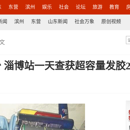
东
东营
滨州
娱乐
社会
论坛
旅游
教育
新闻
滨州
东营
山东新闻
社会万象
原创视频
文
 淄博站一天查获超容量发胶2