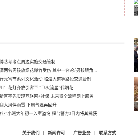
博艺考考点周边实施交通管制
源两名男孩放烟花爆竹受伤 其中一名9岁男孩眼角...
行元宵节系列文化活动 临淄大道等路段交通管制
川：花灯齐放引客至 “飞火流星”代烟花
新区率先实现互联网+社保 未来将全流程网上服务
迎大风伴雨雪 下周气温再回升
敬业”小贼大年初一入室盗窃 桓台警方3日内将其擒获
关于我们
|
新闻许可
|
广告业务
|
联系方式