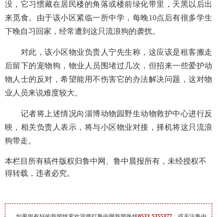
没，它习惯藏在居民楼的角落或楼前绿化带里，天黑以后出
来觅食。由于该小区紧临一所中学，每晚10点后有很多学生
下晚自习回家，经常遭到这只流浪狗的袭扰。
对此，该小区物业负责人宁先生称，这应该是租客搬走
后留下的宠物狗，物业人员围堵过几次，但招来一些爱护动
物人士的反对，希望能用不伤害它的办法解决问题，这对物
业人员来说难度较大。
记者将上述情况向淄博动物园野生动物救护中心进行反
映，相关负责人表示，将与小区物业对接，择机将这只流浪
狗带走。
本栏目所有稿件版权归鲁中网、鲁中晨报所有，未经授权不
得转载，违者必究。
如果您有好的新闻线索欢迎拨打鲁中网新闻热线
0533-5355377
，或关注鲁中