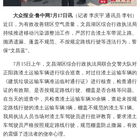
大众报业
·鲁中网
7
月
17
日讯
（记者
李庆宇
通讯员
李钊）
近日，
为有效改善辖区空气质量，文昌湖区综合行政执法局
持续推进移动污染源整治工作，严厉打击渣土车带泥上路、
抛洒遗漏、蓬盖不规范、不按规定路线行驶等违法行为，誓
保
“文昌蓝”。
7月15日上午，文昌湖区综合行政执法局联合交警大队对
正阳路渣土运输车辆进行综合巡查，对过往渣土运输车辆的
《建筑垃圾运输车辆准运临时通行证》进行核查，检查通行
证的有效期、是否按规定路线行驶、棚盖是否合格等问题。
在当天的巡查中，共检查渣土运输车辆30余辆，查处未按规
定路线行驶的渣土运输车辆3辆，棚盖不规范的渣土车1辆。
我局执法人员当场对渣土车驾驶员进行批评教育，要求渣土
车驾驶员严格按照规定路线行驶，规范棚盖防止撒漏，有效
的震慑了违法者的侥幸心理。