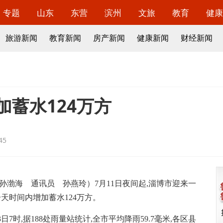
专题
山东
东营
滨州
文旅
教育
健康
旅游新闻
教育新闻
房产新闻
健康新闻
财经新闻
加蓄水124万方
45
孙渤海 通讯员 孙燕玲）7月11日夜间起,淄博市迎来一
天时间内增加蓄水124万方。
时,据188处雨量站统计,全市平均降雨59.7毫米,各区县