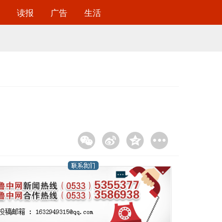
读报
广告
生活