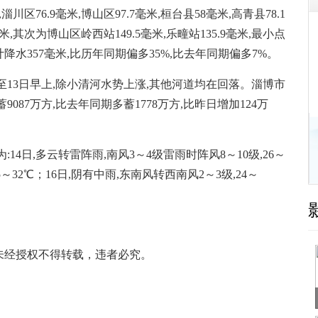
淄川区76.9毫米,博山区97.7毫米,桓台县58毫米,高青县78.1
,其次为博山区岭西站149.5毫米,乐疃站135.9毫米,最小点
降水357毫米,比历年同期偏多35%,比去年同期偏多7%。
3日早上,除小清河水势上涨,其他河道均在回落。淄博市
9087万方,比去年同期多蓄1778万方,比昨日增加124万
日,多云转雷阵雨,南风3～4级雷雨时阵风8～10级,26～
5～32℃；16日,阴有中雨,东南风转西南风2～3级,24～
未经授权不得转载，违者必究。