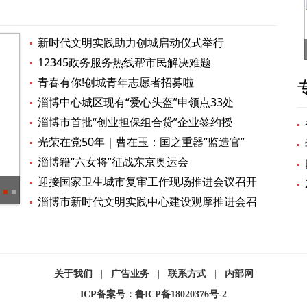
新时代文明实践助力创城启动仪式举行
12345政务服务热线帮市民解决难题
青春有你!创城青年志愿者招募啦
淄博中心城区现有“爱心头盔”申领点33处
淄博市首批“创业担保组合贷”企业签约授
光荣在党50年｜曹在玉：国之重器“监造官”
淄博籍“六女将”征战东京奥运会
迎接国家卫生城市复审工作现场推进会议召开
100余公斤毒品集中销毁
淄博
淄博市新时代文明实践中心建设观摩推进会召
开
关于我们
|
广告业务
|
联系方式
|
内部网
ICP备案号：鲁ICP备18020376号-2