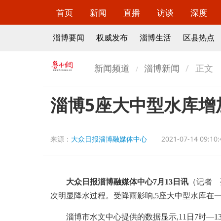
首页
新闻
直播
访谈
深度
淄博要闻
权威发布
淄博生活
区县热点
新闻频道
淄博新闻
正文
淄博5座大中型水库增
来源：
大众日报淄博融媒体中心
2021-07-14 09:10:
大众日报淄博融媒体中心7月13日讯
（记者 
次明显降水过程。受降雨影响,5座大中型水库在一
淄博市水文中心提供的数据显示,11日7时—13日7