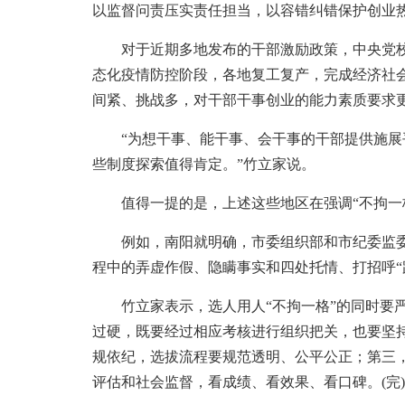
以监督问责压实责任担当，以容错纠错保护创业
对于近期多地发布的干部激励政策，中央党校(
态化疫情防控阶段，各地复工复产，完成经济社
间紧、挑战多，对干部干事创业的能力素质要求
“为想干事、能干事、会干事的干部提供施展
些制度探索值得肯定。”竹立家说。
值得一提的是，上述这些地区在强调“不拘一格
例如，南阳就明确，市委组织部和市纪委监委
程中的弄虚作假、隐瞒事实和四处托情、打招呼“
竹立家表示，选人用人“不拘一格”的同时要严把
过硬，既要经过相应考核进行组织把关，也要坚持
规依纪，选拔流程要规范透明、公平公正；第三，
评估和社会监督，看成绩、看效果、看口碑。(完)