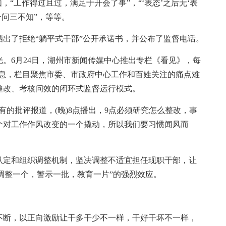
“工作得过且过，满足于开会了事”，“‘表态’之后无‘表
一问三不知”，等等。
了拒绝“躺平式干部”公开承诺书，并公布了监督电话。
6月24日，湖州市新闻传媒中心推出专栏《看见》，每
消息，栏目聚焦市委、市政府中心工作和百姓关注的痛点难
整改、考核问效的闭环式监督运行模式。
批评报道，(晚)8点播出，9点必须研究怎么整改，事
个对工作作风改变的一个撬动，所以我们要习惯闻风而
定和组织调整机制，坚决调整不适宜担任现职干部，让
“调整一个，警示一批，教育一片”的强烈效应。
断，以正向激励让干多干少不一样，干好干坏不一样，