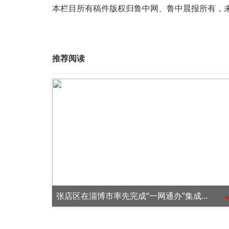
本栏目所有稿件版权归鲁中网、鲁中晨报所有，
推荐阅读
7月1日暑运开启 淄博站预计发送旅客93万人次
张店区在淄博市率先完成“一网通办”集成式自助终端布设