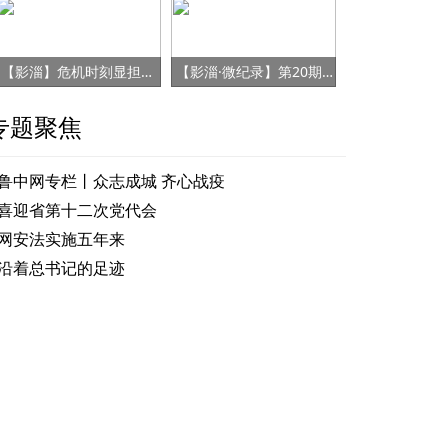
【影淄】危机时刻显担当 赤胆忠心保健康
【影淄·微纪录】第20期：战“疫”老将刘景春
专题聚焦
鲁中网专栏丨众志成城 齐心战疫
喜迎省第十二次党代会
网安法实施五年来
沿着总书记的足迹