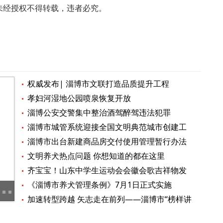
未经授权不得转载，违者必究。
权威发布| 淄博市文联打造品质提升工程
孝妇河湿地公园喷泉恢复开放
淄博公安交警集中整治酒驾醉驾违法犯罪
淄博市城管系统迎接全国文明典范城市创建工
作视频会议召开
淄博市出台新建商品房交付使用管理暂行办法
文明养犬热点问题 你想知道的都在这里
齐宝宝！山东中学生运动会会徽会歌吉祥物发
布
《淄博市养犬管理条例》7月1日正式实施
视频| 党员，践行一生的誓言
加速转型跨越 矢志走在前列——淄博市“榜样讲
党课”活动举行