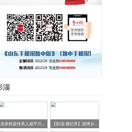
影淄
龙泉铁壶传承人戚平川的“守艺”之路
【影淄·微纪录】淄博乡村女书记的“变形记”