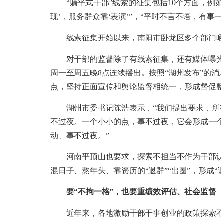
“躺平式干部”线索的征集包括10个方面，例如，
现’，服务群众靠‘表演’”，“平时不言不语，有事
线索征集开始以来，南阳市卧龙区多个部门晒出
对干部的监督除了有线索征集，还有媒体曝光。
周一至周五晚8点连续播出。按照“湖州发布”的
点，坚持正面宣传和舆论监督相统一，形成督促
湖州市委书记陈浩表示，“我们提出要求，所有的
不过夜。一个小小的点，事不过夜，它会形成一
动、事不过夜。”
河南平顶山也要求，探索不担当不作为干部认
混日子、熬年头、靠资历的“退群”“出圈”，形成
要“不拘一格”，也要重绩效评估、社会监督
近年来，各地激励干部干事创业的政策探索不