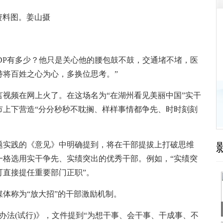
图。姜山摄
P有多少？他只是关心他的腰包鼓不鼓，交通堵不堵，医
持将百姓之心为心，多换位思考。”
频在网上火了。在这场名为“在湖州看见美丽中国”实干
市上下营造“分分秒秒不耽搁、样样事情都争先、时时刻刻
实践的《意见》中明确提到，将在干部提拔上打破思维
一格选用实干争先、实绩突出的优秀干部。例如，“实绩突
可直接提任重要部门正职”。
称为“放大招”的干部激励机制。
法(试行)》，文件提到“为想干事、会干事、干成事、不