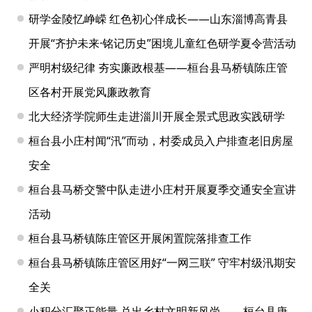
研学金陵忆峥嵘 红色初心伴成长——山东淄博高青县
开展“齐护未来·铭记历史”困境儿童红色研学夏令营活动
严明村级纪律 夯实廉政根基——桓台县马桥镇陈庄管
区各村开展党风廉政教育
北大经济学院师生走进淄川开展全景式思政实践研学
桓台县小庄村闻“汛”而动，村委成员入户排查老旧房屋
安全
桓台县马桥交警中队走进小庄村开展夏季交通安全宣讲
活动
桓台县马桥镇陈庄管区开展闲置院落排查工作
桓台县马桥镇陈庄管区用好“一网三联” 守牢村级汛期安
全关
小积分汇聚正能量 兑出乡村文明新风尚——桓台县唐