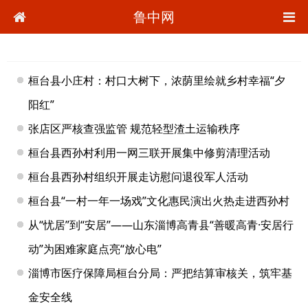
鲁中网
桓台县小庄村：村口大树下，浓荫里绘就乡村幸福“夕
阳红”
张店区严核查强监管 规范轻型渣土运输秩序
桓台县西孙村利用一网三联开展集中修剪清理活动
桓台县西孙村组织开展走访慰问退役军人活动
桓台县“一村一年一场戏”文化惠民演出火热走进西孙村
从“忧居”到“安居”——山东淄博高青县“善暖高青·安居行
动”为困难家庭点亮“放心电”
淄博市医疗保障局桓台分局：严把结算审核关，筑牢基
金安全线