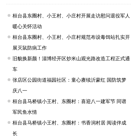
桓台县东圈村、小王村、小庄村开展走访慰问退役军人
暖心关怀活动
桓台县东圈村、小王村、小庄村规范布设毒饵站扎实开
展灭鼠防病工作
旧貌换新颜！淄博经开区炒米山观光路改造工程正式通
车
张店区公园街道福园社区：童心赓续沂蒙红 国防筑梦
庆八一
桓台县马桥镇小王村、东圈村：喜迎八一建军节 同谱
军民鱼水情
桓台县马桥镇小王村、东圈村：书香润村居 阅读伴成
长