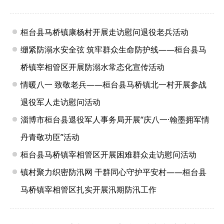
桓台县马桥镇康杨村开展走访慰问退役老兵活动
绷紧防溺水安全弦 筑牢群众生命防护线——桓台县马
桥镇宰相管区开展防溺水常态化宣传活动
情暖八一 致敬老兵——桓台县马桥镇北一村开展参战
退役军人走访慰问活动
淄博市桓台县退役军人事务局开展“庆八一·翰墨拥军情
丹青敬功臣”活动
桓台县马桥镇宰相管区开展困难群众走访慰问活动
镇村聚力织密防汛网 干群同心守护平安村——桓台县
马桥镇宰相管区扎实开展汛期防汛工作