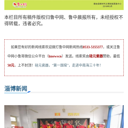
本栏目所有稿件版权归鲁中网、鲁中晨报所有，未经授权不
得转载，违者必究。
如果您有好的新闻线索欢迎拨打鲁中网新闻热线
0533-5355377
，或关注鲁
中网小鲁哥微信公众平台（
lznewscn
）发送。线索奖由
硅元瓷器
赞助，最低
50元
，上不封顶！
硅元瓷器，“第一国窑”，走进中南海三十年！
淄博新闻