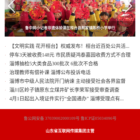
“美丽淄博·逐梦新时代”淄博市首届微视频大赛颁奖盛典圆满结束
鲁中网小记者非遗体验课在桓台县荆家镇陈桥小学举行
国际慢城联盟总部来高青县考察国际慢城创建工作
【文明实践 花开桓台】权威发布！桓台近百处公共活...
·
停车3天被收费148元 市民质疑鸿泰嘉园收费方式不合理
·
淄博抽检5大类食品300批次 6批次不合格
·
治理教师有偿补课 淄博公布投诉电话
·
淄博市中级人民法院开门纳谏 主动接受社会各界监督
·
淄川区岭子镇原东立煤井矿长李荣军接受审查调查
·
4月1日起出入境证件实行“全国通办” 淄博受理点有...
·
鲁公网安备 37039002000109号 鲁ICP证05034096号
山东省互联网传媒集团主管