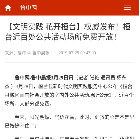
鲁中网
切
换
导
【文明实践 花开桓台】权威发布！桓
航
台近百处公共活动场所免费开放！
来源：
鲁中网-鲁中晨报
2019-03-29 09:43:00
鲁中网-鲁中晨报3月29日讯
（记者 张艳 通讯员 杨永
杰 ）3月28日，桓台县新时代文明实践服务中心公布《桓台
县城区面向社会开放的室内外公共活动场所公示》，近百个
场所，大部分都免费。
春天，阳光明媚、鸟语花香，此时，沉寂的心是不是早
已按捺不住了?