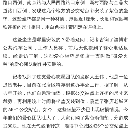
路口西侧、南京路与人民西路路口东侧、新村西路与金晶大
道路口西侧，发现这几个地方的公交站点都安装了紫色的坐
垫。这些坐垫都是同一种材质，厚度近1厘米，长度和宽度与
铁连椅的尺寸相同，用白色捆扎带固定在连椅上。
这些坐垫是哪里安装的？带着疑问，记者咨询了淄博市
公共汽车公司，工作人员称，前几天也接到了群众电话反
映。经走访了解，这些爱心坐垫是张店一支叫做“微爱火
种”的爱心团队制作并安装的。
记者找到了这支爱心志愿团队的发起人王伟，他是一位
退伍老兵，目前在张店区科苑街道办事处工作。据了解，从
去年开始，他们自购瑜伽垫，根据公交站点上连椅的尺寸来
裁剪，再利用晚上时间将坐垫安装到位，覆盖了张店老城区
的240个公交站点。如今，这些坐垫不少已出现破损情况。今
年他们的爱心团队壮大了，大家订购了紫色瑜伽垫，分割成
1280块。现在天气逐渐转凉，淄博中心城区426个公交站点上