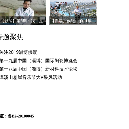
【影淄】第6期：我，是一名医者
【影淄】侯纪山的11年：将荒山变为“金山”
专题聚焦
关注2019淄博供暖
第十九届中国（淄博）国际陶瓷博览会
市书刊市场新址今日开业
第十八届中国（淄博）新材料技术论坛
潭溪山悬崖音乐节大V采风活动
B2-20100045