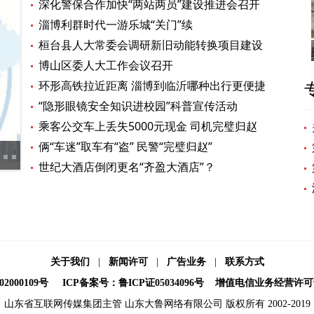
深化警保合作加快“两站两员”建设推进会召开
淄博利群时代一游乐城“关门”续
桓台县人大常委会调研新旧动能转换项目建设
博山区委人大工作会议召开
环形高铁拉近距离 淄博到临沂哪种出行更便捷
“隐形眼镜安全知识进校园”科普宣传活动
乘客公交车上丢失5000元现金 司机完璧归赵
俩“车迷”取车有“盗” 民警“完璧归赵”
第七届中国农业经营创新论坛在淄博举办
淄博
世纪大酒店倒闭更名“齐盈大酒店”？
关于我们
|
新闻许可
|
广告业务
|
联系方式
2000109号
ICP备案号：鲁ICP证05034096号
增值电信业务经营许可证：鲁
山东省互联网传媒集团主管 山东大鲁网络有限公司 版权所有 2002-2019