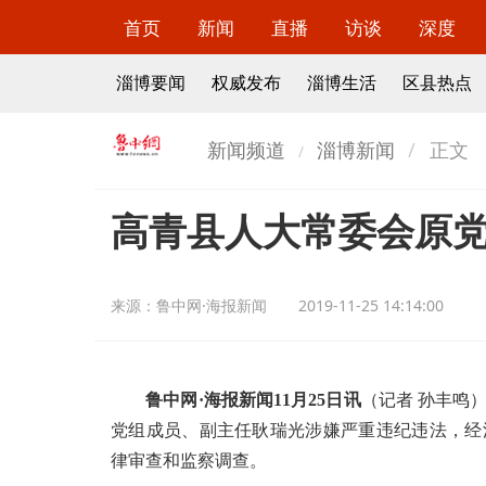
首页
新闻
直播
访谈
深度
淄博要闻
权威发布
淄博生活
区县热点
新闻频道
淄博新闻
正文
高青县人大常委会原
来源：
鲁中网·海报新闻
2019-11-25 14:14:00
鲁中网
·海报新闻1
1
月
2
5
日讯
（记者
孙丰鸣
党组成员、副主任耿瑞光涉嫌严重违纪违法，经
律审查和监察调查。