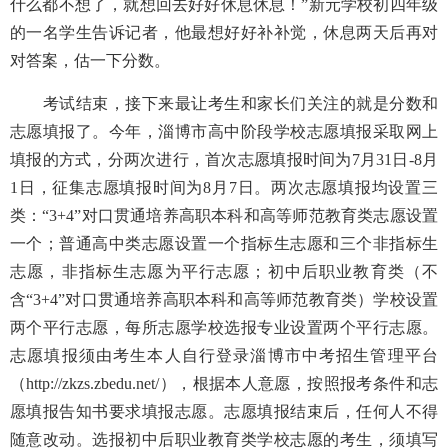
什么都不想了，就想回去好好休息休息！”新元学校初四年级
的一名学生告诉记者，他最想好好补补觉，休息两天后再对
对答案，估一下分数。
考试结束，接下来最让考生和家长们关注的就是分数和
志愿填报了。今年，淄博市高中阶段学校志愿填报采取网上
填报的方式，分两次进行，首次志愿填报时间为7月31日-8月
1日，征集志愿填报时间为8月7日。两次志愿填报均设置三
类：“3+4”对口贯通培养高职本科和高等师范教育类志愿设置
一个；普通高中类志愿设置一个指标生志愿和三个非指标生
志愿，非指标生志愿为平行志愿；初中后职业教育类（不
含“3+4”对口贯通培养高职本科和高等师范教育类）学校设置
两个平行志愿，每所志愿学校选报专业设置两个平行志愿。
志愿填报须由考生本人自行登录淄博市中考招生管理平台
（http://zkzs.zbedu.net/），根据本人意愿，按照报考条件和志
愿填报告知书要求填报志愿。志愿填报结束后，任何人不得
随意改动。选报初中后职业教育类学校志愿的考生，须填写