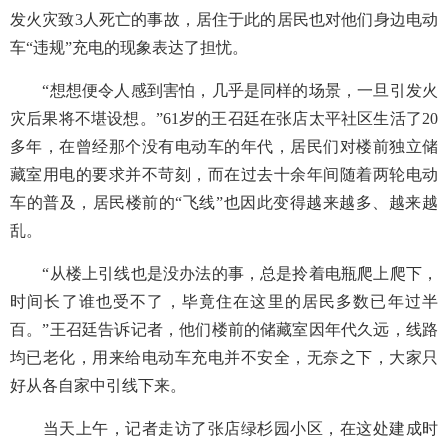
发火灾致3人死亡的事故，居住于此的居民也对他们身边电动
车“违规”充电的现象表达了担忧。
“想想便令人感到害怕，几乎是同样的场景，一旦引发火
灾后果将不堪设想。”61岁的王召廷在张店太平社区生活了20
多年，在曾经那个没有电动车的年代，居民们对楼前独立储
藏室用电的要求并不苛刻，而在过去十余年间随着两轮电动
车的普及，居民楼前的“飞线”也因此变得越来越多、越来越
乱。
“从楼上引线也是没办法的事，总是拎着电瓶爬上爬下，
时间长了谁也受不了，毕竟住在这里的居民多数已年过半
百。”王召廷告诉记者，他们楼前的储藏室因年代久远，线路
均已老化，用来给电动车充电并不安全，无奈之下，大家只
好从各自家中引线下来。
当天上午，记者走访了张店绿杉园小区，在这处建成时