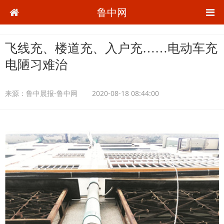
鲁中网
飞线充、楼道充、入户充……电动车充
电陋习难治
来源：
鲁中晨报-鲁中网
2020-08-18 08:44:00