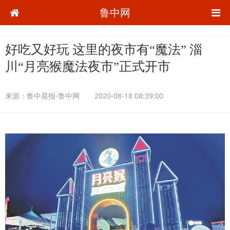
鲁中网
好吃又好玩 这里的夜市有“魔法” 淄
川“月亮猴魔法夜市”正式开市
来源：
鲁中晨报-鲁中网
2020-08-18 08:39:00