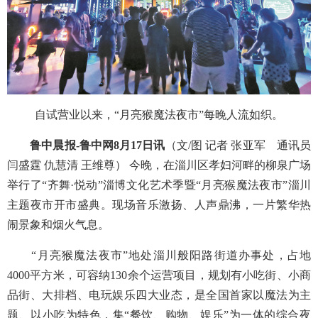
自试营业以来，“月亮猴魔法夜市”每晚人流如织。
鲁中晨报-鲁中网8月17日讯
（文/图 记者 张亚军 通讯员
闫盛霆 仇慧清 王维尊） 今晚，在淄川区孝妇河畔的柳泉广场
举行了“齐舞·悦动”淄博文化艺术季暨“月亮猴魔法夜市”淄川
主题夜市开市盛典。现场音乐激扬、人声鼎沸，一片繁华热
闹景象和烟火气息。
“月亮猴魔法夜市”地处淄川般阳路街道办事处，占地
4000平方米，可容纳130余个运营项目，规划有小吃街、小商
品街、大排档、电玩娱乐四大业态，是全国首家以魔法为主
题、以小吃为特色，集“餐饮、购物、娱乐”为一体的综合夜