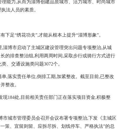
管理能力,从而为淄博创建品质城市、活力城市、时尚城市
理执法人员的素质。
下足“绣花功夫”,才能从根本上提升“淄博形象”。
理,淄博市启动了主城区建设管理突出问题专项整治,从城
组长的排查整治组,利用两周时间,采取步行或骑行方式进行
类、交通设施类问题3072个。
落实责任单位,倒排工期,加紧整改。截至目前,已整改
一并整改。
184处,目前相关责任部门正在落实项目资金,积极整
市城市管理委员会召开会议布署专项整治,下发《主城区
路一策、宜留则留、应拆尽拆、划线停车、严格执法”的总