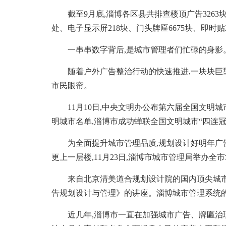
截至9月底,淄博各区县共排查楼顶广告3263块,拆
处、电子显示屏218块、门头牌匾6675块、即时贴21
一串串数字背后,是城市管理者们忙碌的身影
随着户外广告整治行动的快速推进,一块块巨型
市民眼帘。
11月10日,中央文明办公布第六届全国文明
明城市名单,淄博市成功蝉联全国文明城市“四连冠
为全面提升城市管理品质,规划设计好明年广告
更上一层楼,11月23日,淄博市城市管理局举办
来自北京清美道合规划设计院的国内顶尖城市设
告规划设计与管理》的讲座。淄博城市管理系统的
近几年,淄博市一直在加强城市广告、牌匾治理