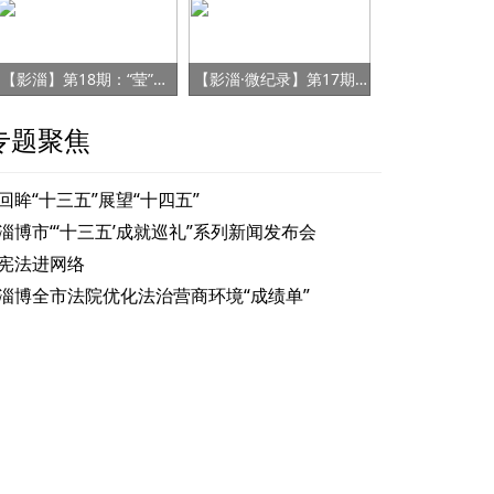
【影淄】第18期：“莹”雄归来 再上征途
【影淄·微纪录】第17期：“水泥汉子”池修波
专题聚焦
回眸“十三五”展望“十四五”
淄博市“‘十三五’成就巡礼”系列新闻发布会
宪法进网络
淄博全市法院优化法治营商环境“成绩单”