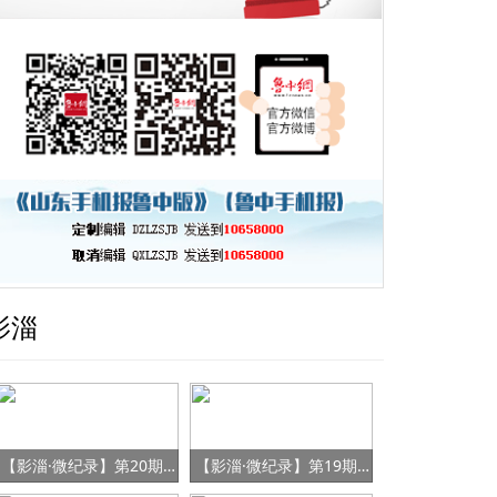
影淄
【影淄·微纪录】第20期：战“疫”老将刘景春
【影淄·微纪录】第19期：社区里的“迷彩书记”