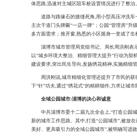
体思路,迅速对主城区阻车桩设置情况进行了整治。截至
道路与路缘石的接缝死角,用小型高压冲洗车一
主次干道门头牌匾“一店一牌”；公园“管理房”升级
多方面需求；推开窗,熟悉的小区摇身一变成了生
淄博市城市管理局党组书记、局长周洪刚表示,2
以“城乡环境大整治、精细管理大提升”行动为契
建设要求,突出民生导向,发扬绣花精神,实施精细
周洪刚说,城市精细化管理还提升了市民的获得
下“针”功夫,通过“绣花式”的精耕细作,力求让城市既
全域公园城市:淄博的决心和诚意
中共淄博市委十二届九次全会上,“打造公园城
新的城市工作思路。其中,打造“公园城市”,被放在
美好、更具吸引力的全域公园城市”,被明确写进