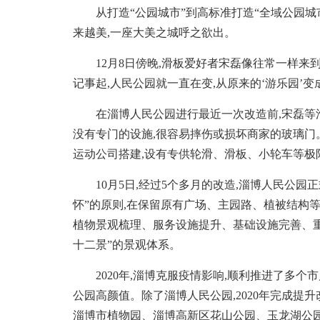
从打造“公园城市”到高标准打造“全域公园城市
来越美,一座大美之城呼之欲出。
12月8日傍晚,滑板爱好者宋磊像往常一样来到
记事起,人民公园就一直在变,从原来的‘游乐园’变
在淄博人民公园进行最近一次改造前,宋磊等滑
没有专门的设施,很容易摔伤或损坏商家的玻璃门
运动公司搭建,设有专供轮滑、滑板、小轮车等极
10月5日,经过5个多月的改造,淄博人民公园
怀”的原则,在保留原有广场、主园路、植被结构
植物景观梳理、服务设施提升、基础设施完善、重
十二景”的景观体系。
2020年,淄博克服疫情影响,顺利推进了多个市
公园高颜值。除了淄博人民公园,2020年完成
淄博市植物园、淄博高新区花山公园、玉龙湖公