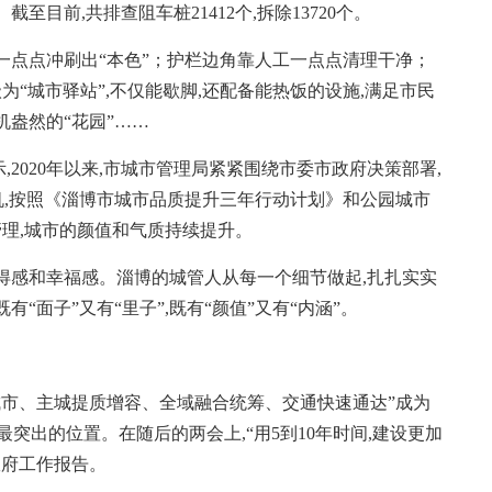
目前,共排查阻车桩21412个,拆除13720个。
点点冲刷出“本色”；护栏边角靠人工一点点清理干净；
为“城市驿站”,不仅能歇脚,还配备能热饭的设施,满足市民
机盎然的“花园”……
020年以来,市城市管理局紧紧围绕市委市政府决策部署,
机,按照《淄博市城市品质提升三年行动计划》和公园城市
管理,城市的颜值和气质持续提升。
感和幸福感。淄博的城管人从每一个细节做起,扎扎实实
有“面子”又有“里子”,既有“颜值”又有“内涵”。
市、主城提质增容、全域融合统筹、交通快速通达”成为
最突出的位置。在随后的两会上,“用5到10年时间,建设更加
政府工作报告。