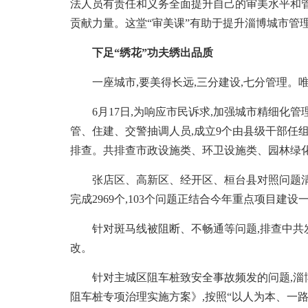
法人员有责任和义务全面提升自己的审美水平和
贡献力量。这堂“审美课”有助于提升淄博城市管
下足“绣花”功夫绣出品质
一座城市,要美得长远,三分建设,七分管理。唯有
6月17日,为响应市民诉求,加强城市精细化管
管、住建、交警抽调人员,成立9个由县级干部任
排查。共排查市政设施类、环卫设施类、园林绿化
张店区、高新区、经开区、桓台县对照问题清单,
完成2969个,103个问题正结合今年重点项目建设
针对斑马线被阻断、不畅通等问题,排查中共发现
改。
针对主城区阻车桩致安全事故频发的问题,淄博
阻车桩专项治理实施方案》,按照“以人为本、一