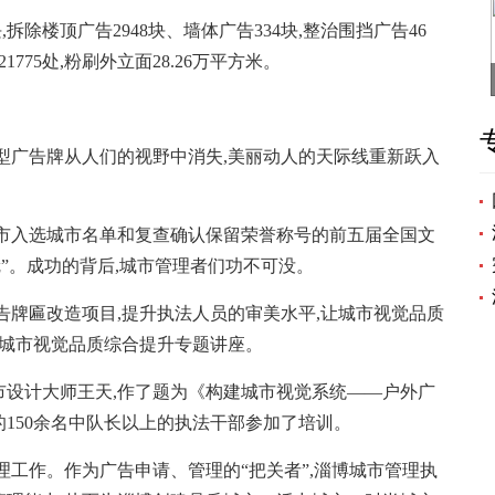
除楼顶广告2948块、墙体广告334块,整治围挡广告46
775处,粉刷外立面28.26万平方米。
。
广告牌从人们的视野中消失,美丽动人的天际线重新跃入
城市入选城市名单和复查确认保留荣誉称号的前五届全国文
”。成功的背后,城市管理者们功不可没。
牌匾改造项目,提升执法人员的审美水平,让城市视觉品质
全市城市视觉品质综合提升专题讲座。
计大师王天,作了题为《构建城市视觉系统——户外广
150余名中队长以上的执法干部参加了培训。
工作。作为广告申请、管理的“把关者”,淄博城市管理执