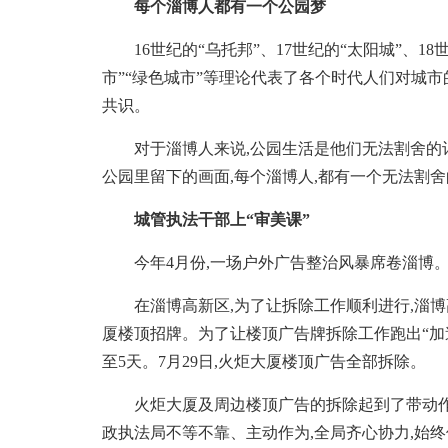
每个淄博人都有一个公园梦
16世纪的“乌托邦”、17世纪的“太阳城”、18
市”“绿色城市”等理论代表了各个时代人们对城
共识。
对于淄博人来说,公园生活是他们无法割舍的记
公园里留下的画面,每个淄博人,都有一个无法割
城管执法干部上“审美课”
今年4月份,一场户外广告整治风暴席卷淄博。
在淄博高新区,为了让拆除工作顺利进行,淄博
厦楼顶招牌。为了让楼顶广告牌拆除工作跑出“加速
至5天。7月29日,火炬大厦楼顶广告全部拆除。
火炬大厦及周边楼顶广告的拆除起到了带动作用
政执法局不等不靠、主动作为,全局齐心协力,始