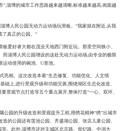
”,淄博的城市工作思路越来越清晰,标准越来越高,画面越
淄博人民公园无动力运动场玩滑板。“我家就在附近,从我
成了真正的公园。”
板爱好者大都在茂业天地西门附近玩。那里空间狭小、
。而淄博人民公园增设的这处无动力运动场,由专业的极限
限运动使用的碗池、U形池。
正式亮相。这次改造本着“生态修复、功能优化、人文情
等基础上,进行景观升级和功能完善,围绕湖区生态化改造、
要景观节点打造等五个重点展开,整体打造“一心、双环、
属公园的升级改造和景观提升工程,用绣花精神“绣”出城市
提升改造的公园还有莲池公园、齐盛湖公园、张店儿童公园、
园等。此外,淄博市还对主城区北京路、世纪路、中润大