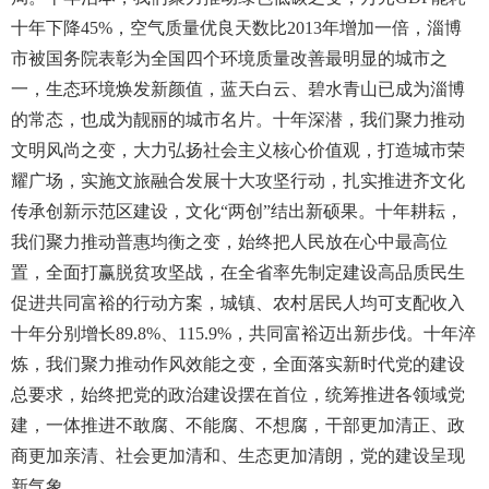
十年下降45%，空气质量优良天数比2013年增加一倍，淄博
市被国务院表彰为全国四个环境质量改善最明显的城市之
一，生态环境焕发新颜值，蓝天白云、碧水青山已成为淄博
的常态，也成为靓丽的城市名片。十年深潜，我们聚力推动
文明风尚之变，大力弘扬社会主义核心价值观，打造城市荣
耀广场，实施文旅融合发展十大攻坚行动，扎实推进齐文化
传承创新示范区建设，文化“两创”结出新硕果。十年耕耘，
我们聚力推动普惠均衡之变，始终把人民放在心中最高位
置，全面打赢脱贫攻坚战，在全省率先制定建设高品质民生
促进共同富裕的行动方案，城镇、农村居民人均可支配收入
十年分别增长89.8%、115.9%，共同富裕迈出新步伐。十年淬
炼，我们聚力推动作风效能之变，全面落实新时代党的建设
总要求，始终把党的政治建设摆在首位，统筹推进各领域党
建，一体推进不敢腐、不能腐、不想腐，干部更加清正、政
商更加亲清、社会更加清和、生态更加清朗，党的建设呈现
新气象。