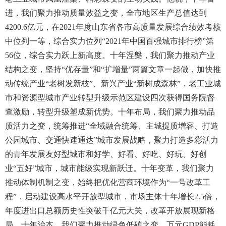
进，我们聚力推动质量效益之变，全市地区生产总值达到
4200.6亿元，在2021年度山东省各市高质量发展综合绩效考核
中位列一等，综合实力位列“2021年中国百强城市排行榜”第
56位，综合实力跃上新高度。十年涅槃，我们聚力推动产业
结构之变，坚持“优存量”和“扩增量”两篇文章一起做，加快推
动传统产业“老树发新枝”、新兴产业“新树成森林”，老工业城
市和资源型城市产业转型升级示范区建设四次获得国务院督
查激励，转型升级塑成新优势。十年布局，我们聚力推动品
质活力之变，统筹推进“全域融合统筹、主城提质增容、打造
公园城市、交通快速通达”城市发展战略，聚力打造多彩活力
的青年发展友好型城市和好学、好看、好吃、好玩、好创
业“五好”城市，城市能级实现新跃迁。十年变革，我们聚力
推动体制机制之变，始终把优化营商环境作为“一号改革工
程”，启动建设高水平开放型城市，市场主体十年增长2.5倍，
年度进出口总额历史性突破千亿元大关，改革开放展现新格
局。十年治本，我们聚力推动绿色低碳之变，万元GDP能耗