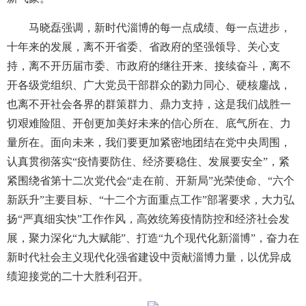
马晓磊强调，新时代淄博的每一点成绩、每一点进步，
十年来的发展，离不开省委、省政府的坚强领导、关心支
持，离不开历届市委、市政府的继往开来、接续奋斗，离不
开各级党组织、广大党员干部群众的勠力同心、硬核鏖战，
也离不开社会各界的群策群力、鼎力支持，这是我们战胜一
切艰难险阻、开创更加美好未来的信心所在、底气所在、力
量所在。面向未来，我们要更加紧密地团结在党中央周围，
认真贯彻落实“疫情要防住、经济要稳住、发展要安全”，紧
紧围绕省第十二次党代会“走在前、开新局”光荣使命、“六个
新跃升”主要目标、“十二个方面重点工作”部署要求，大力弘
扬“严真细实快”工作作风，高效统筹疫情防控和经济社会发
展，聚力深化“九大赋能”、打造“九个现代化新淄博”，奋力在
新时代社会主义现代化强省建设中贡献淄博力量，以优异成
绩迎接党的二十大胜利召开。