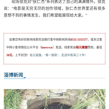
现场徐克对“狄仁杰”系列表达了自己的满满情怀。徐克
说：“电影是无穷无尽的创作领域，狄仁杰世界里还有很多
意想不到的事情发生，我们希望能展现给大家。”
如果您有好的新闻线索欢迎拨打鲁中网新闻热线
0533-5355377
，或关注鲁
中网小鲁哥微信公众平台（
lznewscn
）发送。线索奖由
硅元瓷器
赞助，最低
50元
，上不封顶！
硅元瓷器，“第一国窑”，走进中南海三十年！
淄博新闻