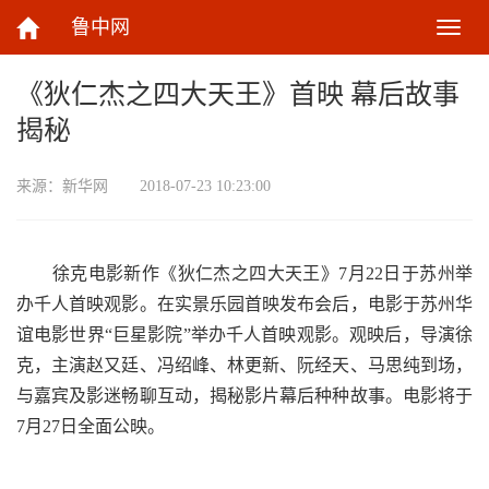
鲁中网
切
换
导
《狄仁杰之四大天王》首映 幕后故事
航
揭秘
来源：
新华网
2018-07-23 10:23:00
徐克电影新作《狄仁杰之四大天王》7月22日于苏州举
办千人首映观影。在实景乐园首映发布会后，电影于苏州华
谊电影世界“巨星影院”举办千人首映观影。观映后，导演徐
克，主演赵又廷、冯绍峰、林更新、阮经天、马思纯到场，
与嘉宾及影迷畅聊互动，揭秘影片幕后种种故事。电影将于
7月27日全面公映。