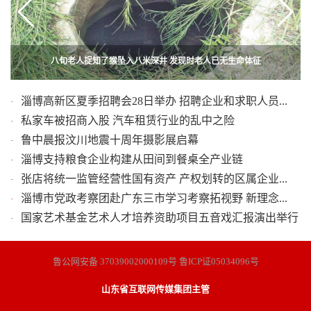
八旬老人捉知了猴坠入八米深井 发现时老人已无生命体征
【高温下的劳动者】9岁男孩暑假帮妈妈送快递
人民路与世纪路路口附近路中间鼓起一个大包
鲁中晨报汶川地震十周年摄影展启幕
淄博高新区夏季招聘会28日举办 招聘企业和求职人员...
·
私家车被招商入股 汽车租赁行业的乱中之险
·
鲁中晨报汶川地震十周年摄影展启幕
·
淄博支持粮食企业构建从田间到餐桌全产业链
·
张店将统一监管经营性国有资产 产权划转的区属企业...
·
淄博市党政考察团赴广东三市学习考察拓视野 新理念...
·
国家艺术基金艺术人才培养资助项目五音戏汇报演出举行
·
鲁公网安备 37039002000109号 鲁ICP证05034096号
山东省互联网传媒集团主管