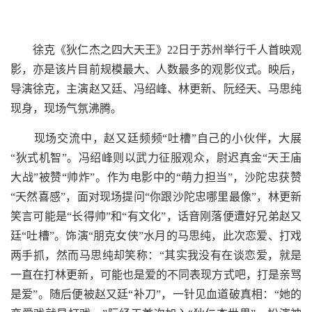
徐克《狄仁杰之四大天王》22日于苏州举行千人首映观
影，亦是该片目前规模最大、人数最多的观影仪式。映后，
导演徐克，主演赵又廷、冯绍峰、林更新、阮经天、马思纯
现身，现场气氛沸腾。
现场交流中，赵又廷频频“吐槽”自己的小伙伴，大展
“狄式机智”。冯绍峰则以武力征服观众，尉迟真金“天王庙
大战”被赞“帅炸”。作为电影中的“萌力担当”，沙陀忠获赞
“天然喜感”，面对现场提问“你跟沙陀忠哪里最像”，林更新
笑言可能是“长得帅”和“有文化”，话音刚落便遭好兄弟赵又
廷“吐槽”。饰演“朋克女侠”水月的马思纯，此次恋爱、打戏
两手抓，然而马思纯却笑称：“其实我没有在谈恋爱，就是
一直在打林更新，可能也是爱的不同表现方式吧，打是亲骂
是爱”。随后便被赵又廷“补刀”，一针见血道破真相：“她的