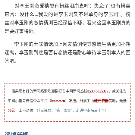
对李玉刚恋爱猜想有粉丝泪崩直呼：失恋了!也有粉丝
直言：没什么...我爱的是李玉刚又不是单身的李玉刚”。粉
丝对李玉刚的恋情猜测已经深信不疑，看来这回李玉刚真的
是要好事将近。
李玉刚的土味情话加上网友猜测使其感情生活更加扑朔
迷离，李玉刚到底是否有恋情还是耐心等待李玉刚本人的回
答吧。
如果您有好的新闻线索欢迎拨打鲁中网新闻热线
0533-5355377
，或关注鲁
中网小鲁哥微信公众平台（
lznewscn
）发送。线索奖由
硅元瓷器
赞助，最低
50元
，上不封顶！
硅元瓷器，“第一国窑”，走进中南海三十年！