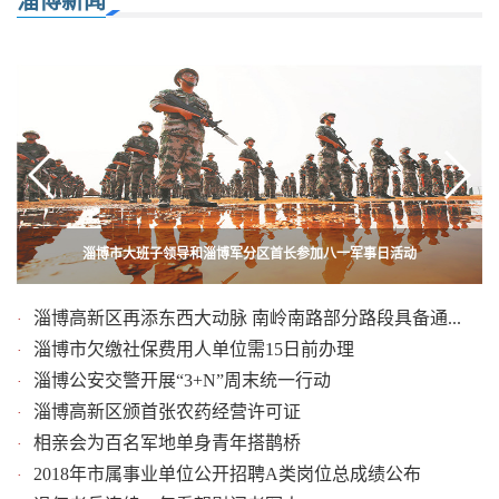
淄博新闻
《我与黄继光的生死约定》举行首映式 讲好英雄故事 传承民族精神
淄博市大班子领导和淄博军分区首长参加八一军事日活动
淄博高新区再添东西大动脉 南岭南路部分路段具备通...
·
淄博市欠缴社保费用人单位需15日前办理
·
淄博公安交警开展“3+N”周末统一行动
·
淄博高新区颁首张农药经营许可证
·
相亲会为百名军地单身青年搭鹊桥
·
2018年市属事业单位公开招聘A类岗位总成绩公布
·