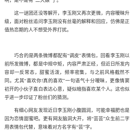
啊，是不是有“二大娘”了。
这一谜团还没等解开，李玉刚又再次更微，内容暧昧升
级，面对粉丝追问李玉刚没有丝毫的解释和回应，仿佛是正
值热恋期的人不想受外界打扰。
巧合的是两条微博都配有“调皮”表情包，回看李玉刚以
前所发微博，都是中规中矩，内容严肃正经，但近日所发内
容却一反常态，甜蜜活泼，频率密集，与之前风格截然不
同。尤其“喜欢你!真的喜欢”一句语气十分暧昧，更像情窦
初开的小伙子直白表达心意，疑似暗指喜欢某个人。这也似
乎进一步印证了粉丝们的猜测。
有细心网友发现近日李玉刚小腹圆润，可能幸福肥也是
因为恋情甜蜜吧。更有网友脑洞大开，将“芸芸”众生前二字
用表情包代替，意味着对方名字有“芸”字。