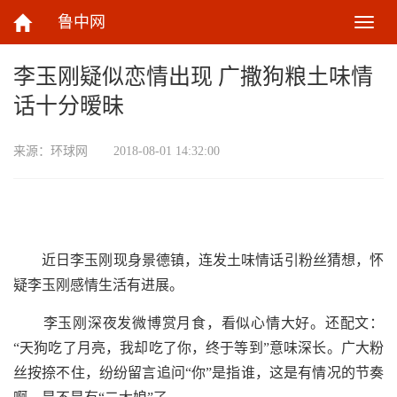
鲁中网
切
换
导
李玉刚疑似恋情出现 广撒狗粮土味情
航
话十分暧昧
来源：
环球网
2018-08-01 14:32:00
近日李玉刚现身景德镇，连发土味情话引粉丝猜想，怀
疑李玉刚感情生活有进展。
李玉刚深夜发微博赏月食，看似心情大好。还配文：
“天狗吃了月亮，我却吃了你，终于等到”意味深长。广大粉
丝按捺不住，纷纷留言追问“你”是指谁，这是有情况的节奏