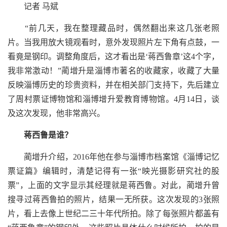
记者 马斌
“前几天，我在整理藏品时，偶然翻出来这几张老照
片。当我用放大镜观看时，意外发现照片左下角有点鼓，一
看竟是钢印。调整角度后，这才看出是‘蒋西鲁章’这4个字，
我非常激动！”蔺增升是淄博市著名的收藏家，收藏了大量
反映淄博历史的珍贵资料，并在相关部门支持下，先后建立
了周村票证博物馆和淄博增升爱教育博物馆。4月14日，谈
及这次发现，他非常高兴。
蒋西鲁是谁？
蔺增升介绍，2016年他在参与淄博市档案馆《淄博记忆
票证篇》编辑时，清楚记得有一张“映光摄影研究社的股
票”，上面的文字显示其经理就是蒋西鲁。对此，蔺增升曾
搜寻过蒋西鲁拍的照片，结果一无所获。这次发现的3张照
片，看上去像上世纪二三十年代所拍。除了每张照片都盖有