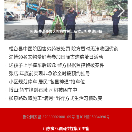
张店试点新型非机动车停车区域 将要求共享单车使用电子围栏
松绑:整治夜市大排档在树上私拉乱扯电线问题
高新区火炬公园增添4只大白鹅
桓台县中医院因售劣药被处罚 院方暂时无法收回劣药
·
淄博90名文物爱好者参加国际古迹遗址日活动
·
送孩子上学撞车后逃逸 警方根据监控侦破案件
·
张店:年底前实现非急诊全时段预约挂号
·
小区规范停车 居民“各显神通”抢车位
·
博山:轿车撞到石墩 司机被困车中
·
柳泉路改造施工“满月”出行方式生活习惯改变
·
鲁公网安备 37039002000109号 鲁ICP证05034096号
山东省互联网传媒集团主管