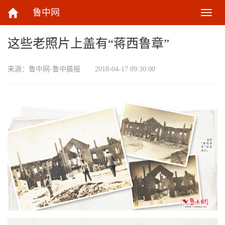
鲁中网
切
换
导
这些老照片上盖有“蒋西鲁章”
航
来源：
鲁中网-鲁中晨报
2018-04-17 09:30:00