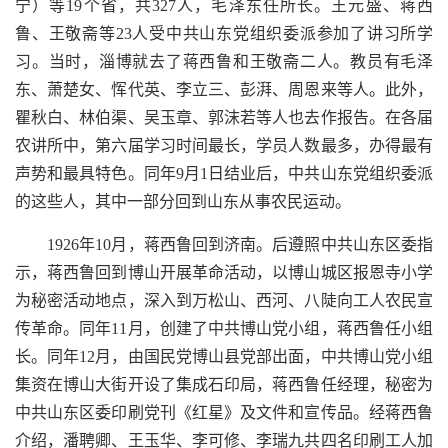
宁）等19个省，共327人，毛泽东任所长。王元盛、蒋西
鲁、王敬斋等23人受中共山东党组织委派参加了讲习所学
习。当时，淄博就去了蒋西鲁和王敬斋二人。教员有毛泽
东、萧楚女、恽代英、李立三、彭湃、周恩来等人。此外，
瞿秋白、林伯渠、吴玉章、郭沫若等人也去作报告。在各届
农讲所中，第六届学习时间最长，学员人数最多，办得最有
声势和最具特色。同年9月1日结业后，中共山东党组织委派
的这些人，其中一部分回到山东从事农民运动。
1926年10月，蒋西鲁回到济南。后遵照中共山东区委指
示，蒋西鲁回到博山开展革命活动，以博山城区报恩寺小学
为秘密活动地点，深入到万松山、西河、八陡向工人农民宣
传革命。同年11月，创建了中共博山党小组，蒋西鲁任小组
长。同年12月，由国民党博山县党部出面，中共博山党小组
集资在博山大街开设了集成石印局，蒋西鲁任经理，秘密为
中共山东区委印刷党刊《红星》及文件和宣传品。经蒋西鲁
介绍，潘聘卿、王玉华、李可修、李瑞九共四名印刷工人加