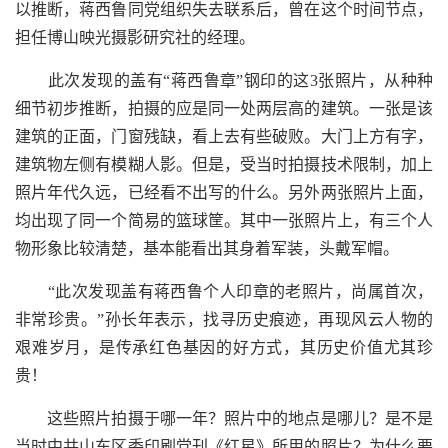
以推断，蒋西鲁同党组织失去联系后，曾在这个时间节点，
担任博山映光摄影研究社的经理。
此次发现的盖有“蒋西鲁章”钢印的这3张照片，从种种
细节初步推断，拍摄的应是同一处两层高的建筑。一张是该
建筑的正面，门窗残缺，看上去有些破败。大门上方有字，
建筑物左侧有模糊人影。但是，受当时拍摄技术限制，加上
照片年代久远，已经看不出写的什么。另外两张照片上面，
均出现了同一个简易的篮球筐。其中一张照片上，有三个人
物形象比较清楚，基本能看出其身着军装，头戴军帽。
“此次发现盖有蒋西鲁个人印章的老照片，尚属首次，
非常珍贵。”孙长年表示，找寻历史痕迹，再现风云人物的
艰难岁月，是传承红色基因的好方式，其历史价值尤其珍
贵！
这些照片拍摄于哪一年？照片中的地点是哪儿？是不是
当时中共山东区委印刷党刊《红星》所用的照片？为什么要