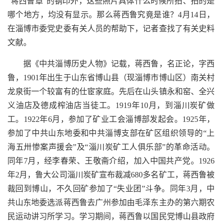
“蒋西鲁章”的钢印外，这些照片具体什么时候所拍、拍的是
哪个地方，均没有显示。那么蒋西鲁究竟是谁？4月14日，
在淄博市委党史委有关人员的帮助下，记者查找了有关史料
文献。
据《中共淄博历史人物》记载，蒋西鲁，名正论，字西
鲁，1901年出生于山东省博山县（现淄博市博山区）南关村
龙泉街一个较富有的仕宦家庭。先后在山头镇永和窑、全兴
义油店及德成榨油店当徒工。1919年10月，到淄川炭矿做
工。1922年6月，参加了矿业工会淄博部发起会。1925年，
参加了中共山东地委和中共淄博支部在矿区组织领导的“上
海五卅惨案声援会”及“淄川炭矿工人俱乐部”的革命活动。
同年7月，经李春荣、王敬斋介绍，加入中国共产党。1926
年2月，鲁大公司淄川炭矿宣布裁减680多名矿工，蒋西鲁被
裁回到博山，不久回矿参加了“失业团”斗争。同年3月，中
共山东地委选派蒋西鲁去广州参加由毛泽东主办的第六期农
民运动讲习所学习。学习期间，蒋西鲁以国民党博山县政府