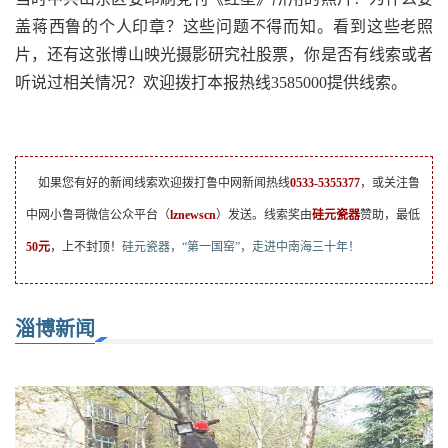
盖蒋西鲁的个人印章？这些问题不得而知。看到这些老照
片，还有这张博山映光摄影研究社股票，你是否有线索或者
听说过相关情况？欢迎拨打本报热线3585000提供线索。
如果您有好的新闻线索欢迎拨打鲁中网新闻热线
0533-5355377
，或关注鲁
中网小鲁哥微信公众平台（
lznewscn
）发送。线索奖由
硅元瓷器
赞助，最低
50元
，上不封顶！
硅元瓷器，“第一国窑”，走进中南海三十年！
淄博新闻