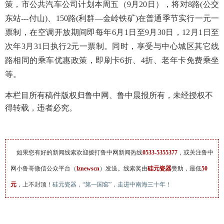
策，市公共汽车公司计划本周五（9月20日），将对8路(公交
东站---付山)、150路(利群—金岭铁矿)在普通季节实行一元一
票制，在空调开放期间即每年6月1日至9月30日，12月1日至
次年3月31日执行2元一票制。同时，享受与中心城区其它线
路相同的乘车优惠政策，即刷卡6折、4折、老年卡免费乘坐
等。
本栏目所有稿件版权归鲁中网、鲁中晨报所有，未经授权不
得转载，违者必究。
如果您有好的新闻线索欢迎拨打鲁中网新闻热线
0533-5355377
，或关注鲁中
网小鲁哥微信公众平台（
lznewscn
）发送。线索奖由
硅元瓷器
赞助，最低
50
元
，上不封顶！
硅元瓷器，“第一国窑”，走进中南海三十年！