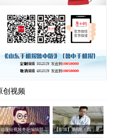
原创视频
动漫短视频奇葩编辑部：小鲁哥拜年
【影淄】第6期：我，是一名医者