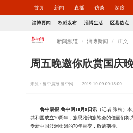
首页
新闻
直播
访谈
深度
淄博要闻
权威发布
淄博生活
区县热点
新闻频道
淄博新闻
正文
周五晚邀你欣赏国庆
来源：
鲁中晨报-鲁中网
2019-10-09 09:18:00
鲁中晨报-鲁中网10月8日讯
（记者 张楠）
共和国成立70周年，旗思雅韵旗袍会的佳丽们将
受新中国波澜壮阔的70年巨变，敬请期待。