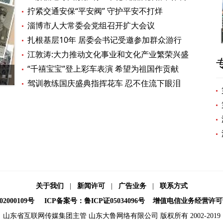
整
拧紧交通安保“平安阀” 守护平安不打烊
淄博市人大常委会党组召开扩大会议
扎根基层10年 居委会书记受邀参加群众游行
江敦涛:大力推动文化事业和文化产业繁荣兴盛
“千禧宝宝”登上彩车表演 希望为祖国作贡献
“贫困村”的蜕变 趟出“红色振兴路”
淄博
驾训教练国庆盛典指挥花车 忍不住流下眼泪
关于我们
|
新闻许可
|
广告业务
|
联系方式
2000109号
ICP备案号：鲁ICP证05034096号
增值电信业务经营许可证：鲁
山东省互联网传媒集团主管 山东大鲁网络有限公司 版权所有 2002-2019