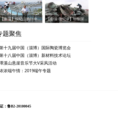
【影淄】侯纪山的11年：将荒山变为“金山”
【影淄·微纪录】特别策划：我，是一名记者
专题聚焦
“老城管”变迁中见证城市发展
第十九届中国（淄博）国际陶瓷博览会
第十八届中国（淄博）新材料技术论坛
潭溪山悬崖音乐节大V采风活动
浓浓端午情：2019端午专题
B2-20100045