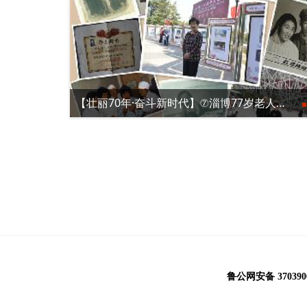
【壮丽70年·奋斗新时代】⑦淄博77岁老人用老照片讲述与新中国共成长的故事
鲁公网安备 3703900