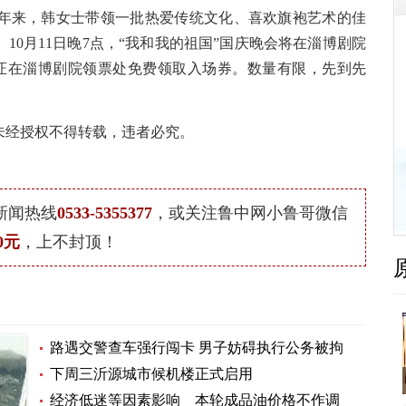
来，韩女士带领一批热爱传统文化、喜欢旗袍艺术的佳
0月11日晚7点，“我和我的祖国”国庆晚会将在淄博剧院
份证在淄博剧院领票处免费领取入场券。数量有限，先到先
未经授权不得转载，违者必究。
新闻热线
0533-5355377
，或关注鲁中网小鲁哥微信
0元
，上不封顶！
路遇交警查车强行闯卡 男子妨碍执行公务被拘
下周三沂源城市候机楼正式启用
经济低迷等因素影响 本轮成品油价格不作调