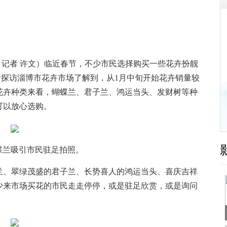
（记者 许文）临近春节，不少市民选择购买一些花卉扮靓
记者探访淄博市花卉市场了解到，从1月中旬开始花卉销量较
花卉种类来看，蝴蝶兰、君子兰、鸿运当头、发财树等种
可以放心选购。
蝶兰吸引市民驻足拍照。
、翠绿茂盛的君子兰、长势喜人的鸿运当头、喜庆吉祥
少来市场买花的市民走走停停，或是驻足欣赏，或是询问