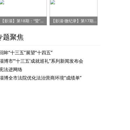
【影淄】第18期：“莹”雄归来 再上征途
【影淄·微纪录】第17期：“水泥汉子”池修波
专题聚焦
回眸“十三五”展望“十四五”
淄博市“‘十三五’成就巡礼”系列新闻发布会
宪法进网络
淄博全市法院优化法治营商环境“成绩单”