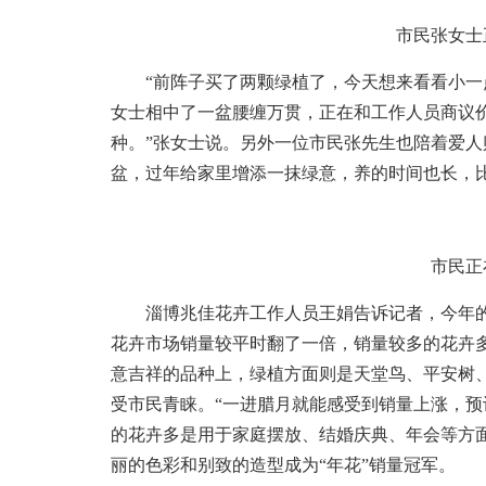
市民张女士
“前阵子买了两颗绿植了，今天想来看看小一点
女士相中了一盆腰缠万贯，正在和工作人员商议
种。”张女士说。另外一位市民张先生也陪着爱人
盆，过年给家里增添一抹绿意，养的时间也长，比
市民正
淄博兆佳花卉工作人员王娟告诉记者，今年的
花卉市场销量较平时翻了一倍，销量较多的花卉
意吉祥的品种上，绿植方面则是天堂鸟、平安树
受市民青睐。“一进腊月就能感受到销量上涨，预
的花卉多是用于家庭摆放、结婚庆典、年会等方
丽的色彩和别致的造型成为“年花”销量冠军。