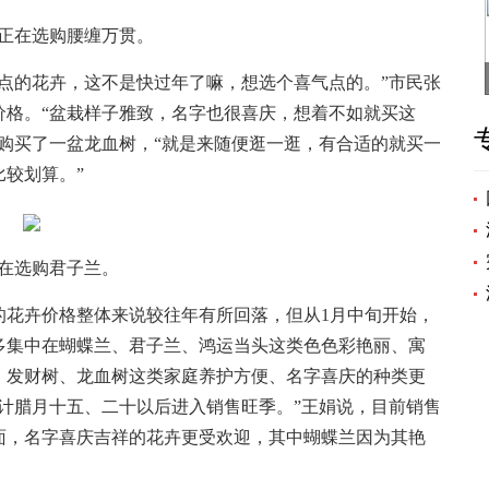
正在选购腰缠万贯。
的花卉，这不是快过年了嘛，想选个喜气点的。”市民张
价格。“盆栽样子雅致，名字也很喜庆，想着不如就买这
购买了一盆龙血树，“就是来随便逛一逛，有合适的就买一
较划算。”
在选购君子兰。
花卉价格整体来说较往年有所回落，但从1月中旬开始，
多集中在蝴蝶兰、君子兰、鸿运当头这类色色彩艳丽、寓
、发财树、龙血树这类家庭养护方便、名字喜庆的种类更
计腊月十五、二十以后进入销售旺季。”王娟说，目前销售
面，名字喜庆吉祥的花卉更受欢迎，其中蝴蝶兰因为其艳