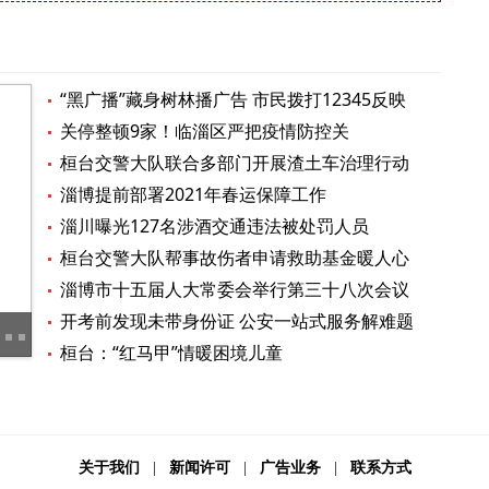
“黑广播”藏身树林播广告 市民拨打12345反映
关停整顿9家！临淄区严把疫情防控关
桓台交警大队联合多部门开展渣土车治理行动
淄博提前部署2021年春运保障工作
淄川曝光127名涉酒交通违法被处罚人员
桓台交警大队帮事故伤者申请救助基金暖人心
淄博市十五届人大常委会举行第三十八次会议
开考前发现未带身份证 公安一站式服务解难题
“空中铁骑”显效能 张店交警利用无人机对违法渣土车进行空中巡查
玉龙
桓台：“红马甲”情暖困境儿童
关于我们
|
新闻许可
|
广告业务
|
联系方式