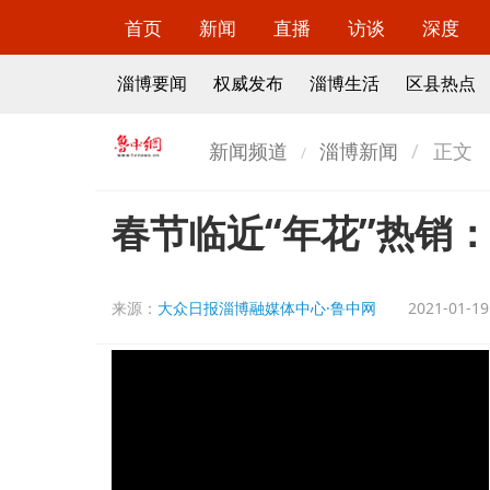
首页
新闻
直播
访谈
深度
淄博要闻
权威发布
淄博生活
区县热点
新闻频道
淄博新闻
正文
春节临近“年花”热销
来源：
大众日报淄博融媒体中心·鲁中网
2021-01-19